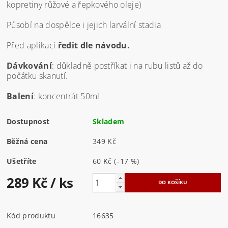
kopretiny růžové a řepkového oleje)
Působí na dospělce i jejich larvální stadia
Před aplikací
ředit dle návodu.
Dávkování
: důkladně postříkat i na rubu listů až do
počátku skanutí.
Balení
: koncentrát 50ml
Dostupnost
Skladem
Běžná cena
349 Kč
Ušetříte
60 Kč
(–17 %)
289 Kč
/ ks
Kód produktu
16635