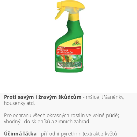
Proti savým i žravým škůdcům
- mšice, třásněnky,
housenky atd.
Pro ochranu všech okrasných rostlin ve volné půdě;
vhodný i do skleníků a zimních zahrad.
Účinná látka
- přírodní pyrethrin (extrakt z květů