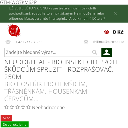
GTM-WQ7KM62P
UŽÍVEJTE LÉTO NAPLNO - zpestřete si jídelníček chilli
pochoutkami, rozpalte to s nakládaným Hermoušem nebo
olíbenou Masovou směsí na topinky. A co Kimchi ;) Dáte si?
0 Kč
chillimat@stromat.cz
+ 420 777 735 611
NEUDORFF AF - BIO INSEKTICID PROTI
ŠKŮDCŮM SPRUZIT - ROZPRAŠOVAČ,
250ML
BIO POSTŘIK PROTI MŠICÍM,
TŘÁSNĚNKÁM, HOUSENKÁM,
ČERVCŮM...
Neohodnoceno
Akce
Doporučujeme