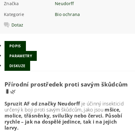
Značka
Neudorff
Kategorie
Bio ochrana
Dotaz
POPIS
PARAMETRY
DISKUZE
Přírodní prostředek proti savým škůdcům
🐛🌿
Spruzit AF od značky Neudorff
je účinný insekticid
určený k boji proti savým škůdcům, jako jsou
mšice,
molice, třásněnky, svilušky nebo červci. Působí
rychle – jak na dospělé jedince, tak i na jejich
larvy.