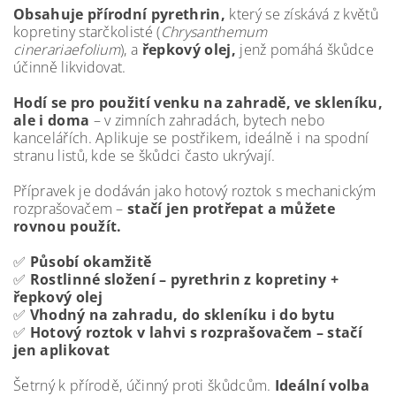
Obsahuje přírodní pyrethrin,
který se získává z květů
kopretiny starčkolisté (
Chrysanthemum
cinerariaefolium
), a
řepkový olej,
jenž pomáhá škůdce
účinně likvidovat.
Hodí se pro použití venku na zahradě, ve skleníku,
ale i doma
– v zimních zahradách, bytech nebo
kancelářích. Aplikuje se postřikem, ideálně i na spodní
stranu listů, kde se škůdci často ukrývají.
Přípravek je dodáván jako hotový roztok s mechanickým
rozprašovačem –
stačí jen protřepat a můžete
rovnou použít.
✅
Působí okamžitě
✅
Rostlinné složení – pyrethrin z kopretiny +
řepkový olej
✅
Vhodný na zahradu, do skleníku i do bytu
✅
Hotový roztok v lahvi s rozprašovačem – stačí
jen aplikovat
Šetrný k přírodě, účinný proti škůdcům.
Ideální volba