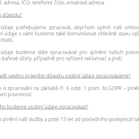
, adresa, IČO, telefonní číslo, emailová adresa.
o důvodu?
údaje potřebujeme zpracovat, abychom splnili naši smlo
ní údaje s vámi budeme také komunikovat ohledně stavu vaš
dotazů.
údaje budeme dále zpracovávat pro splnění našich povinn
 daňové účely, případně pro vyřízení reklamací a jiné
).
adě jakého právního důvodu osobní údaje zpracováváme?
e o zpracování na základě čl. 6 odst. 1 písm. b) GDPR – plněn
vní povinnosti
.
uho budeme osobní údaje zpracovávat?
 plnění naší služby a poté 15 let
od posledního poskytnutí ta