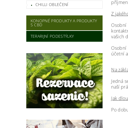
příjmení
CHILLI OBLEČENÍ
Z jakéh
KONOPNÉ PRODUKTY A PRODUKTY
Osobní 
S CBD
kontakt
vašich 
TERARIJNÍ PODESTÝLKY
Osobní 
účetní a
Na zákl
Jedná s
naší prá
Jak dlo
Po dobu