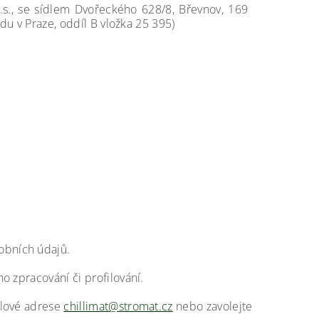
.s., se sídlem Dvořeckého 628/8, Břevnov, 169
du v Praze, oddíl B vložka 25 395)
obních údajů.
 zpracování či profilování.
ilové adrese
chillimat@stromat.cz
nebo zavolejte