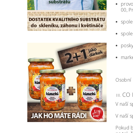
provo
00, P
spole
spole
posky
marke
Osobní 
CO 
V naší 
V naší 
Pokud b