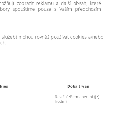
ožňují zobrazit reklamu a další obsah, které
oubory spouštíme pouze s Vaším předchozím
ch služeb) mohou rovněž používat cookies a/nebo
ch.
okies
Doba trvání
Relační /Permanentní ([•]
hodin)