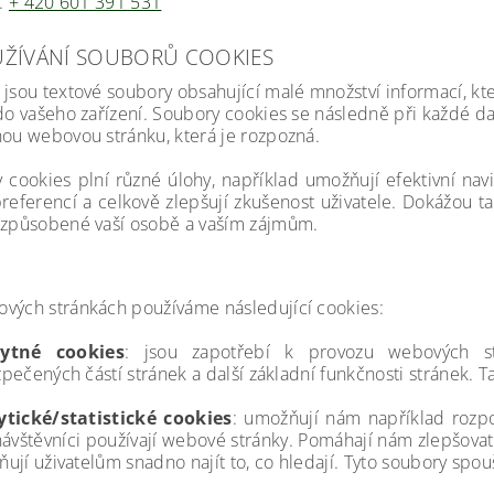
č.
+ 420 601 391 531
ŽÍVÁNÍ SOUBORŮ COOKIES
 jsou textové soubory obsahující malé množství informací, kt
 do vašeho zařízení. Soubory cookies se následně při každé da
nou webovou stránku, která je rozpozná.
 cookies plní různé úlohy, například umožňují efektivní na
preferencí a celkově zlepšují zkušenost uživatele. Dokážou ta
izpůsobené vaší osobě a vaším zájmům.
vých stránkách používáme následující cookies:
ytné cookies
: jsou zapotřebí k provozu webových st
pečených částí stránek a další základní funkčnosti stránek. T
ytické/statistické cookies
: umožňují nám například rozpoz
návštěvníci používají webové stránky. Pomáhají nám zlepšovat 
ují uživatelům snadno najít to, co hledají. Tyto soubory s