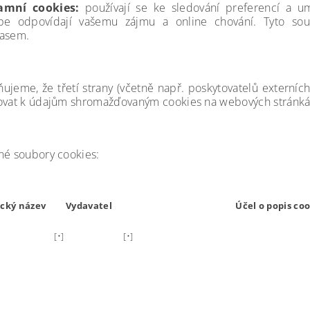
amní cookies:
používají se ke sledování preferencí a um
épe odpovídají vašemu zájmu a online chování. Tyto s
lasem.
ujeme, že třetí strany (včetně např. poskytovatelů externí
ovat k údajům shromažďovaným cookies na webových stránká
né soubory cookies:
cký název
Vydavatel
Účel o popis co
[•]
[•]