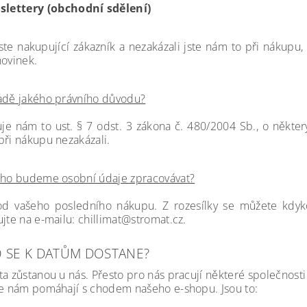
lettery (obchodní sdělení)
ste nakupující zákazník a nezakázali jste nám to
při nákupu,
novinek.
adě jakého právního důvodu?
e nám to ust. § 7 odst. 3 zákona č. 480/2004 Sb., o někter
při nákupu nezakázali.
uho budeme osobní údaje zpracovávat?
od vašeho posledního nákupu. Z rozesílky se můžete kdyko
ujte na e-mailu:
chillimat@stromat.cz.
 SE K DATŮM DOSTANE?
ta zůstanou u nás. Přesto pro nás pracují některé společnost
že nám pomáhají s chodem našeho e-shopu. Jsou to: