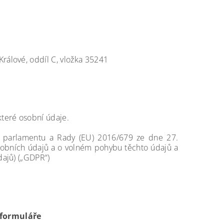
álové, oddíl C, vložka 35241
které osobní údaje.
o parlamentu a Rady (EU) 2016/679 ze dne 27.
sobních údajů a o volném pohybu těchto údajů a
ajů) („GDPR“)
 formuláře