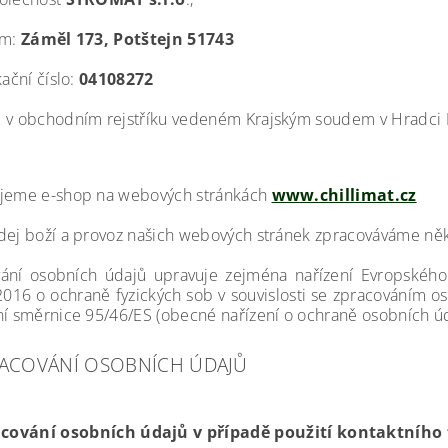
em:
Záměl 173, Potštejn 51743
kační číslo:
04108272
 v obchodním rejstříku vedeném Krajským soudem v Hradci Kr
jeme e-shop na webových stránkách
www.chillimat.cz
dej boží a provoz našich webových stránek zpracováváme ně
ání osobních údajů upravuje zejména nařízení Evropskéh
016 o ochraně fyzických sob v souvislosti se zpracováním o
ní směrnice 95/46/ES (obecné nařízení o ochraně osobních úd
ACOVÁNÍ OSOBNÍCH ÚDAJŮ
cování osobních údajů v případě použití kontaktního