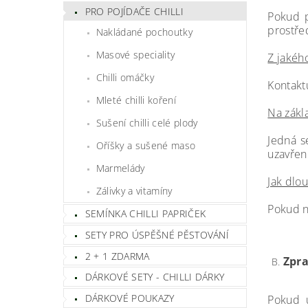
PRO POJÍDAČE CHILLI
Pokud p
prostře
Nakládané pochoutky
Masové speciality
Z jakéh
Chilli omáčky
Kontakt
Mleté chilli koření
Na zákl
Sušení chilli celé plody
Jedná s
Oříšky a sušené maso
uzavřen
Marmelády
Jak dlo
Zálivky a vitamíny
Pokud n
SEMÍNKA CHILLI PAPRIČEK
SETY PRO ÚSPĚŠNÉ PĚSTOVÁNÍ
2 + 1 ZDARMA
Zpra
DÁRKOVÉ SETY - CHILLI DÁRKY
DÁRKOVÉ POUKAZY
Pokud u