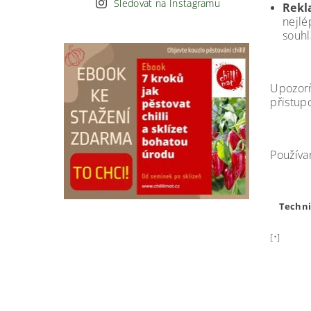
Sledovat na Instagramu
Rekl
nejl
souh
Upozorň
přistup
Používa
Techni
[•]