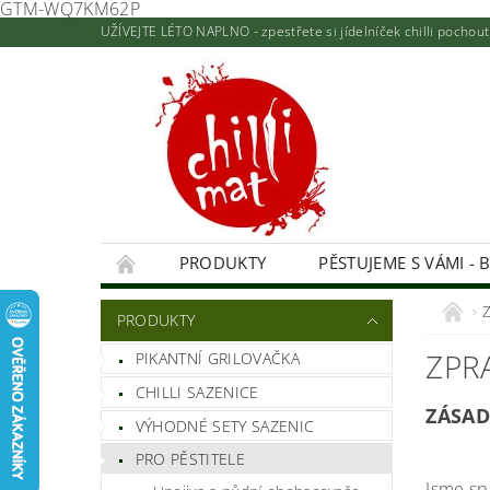
GTM-WQ7KM62P
UŽÍVEJTE LÉTO NAPLNO - zpestřete si jídelníček chilli pocho
PRODUKTY
PĚSTUJEME S VÁMI - 
KONTAKTY A PRODEJNA
NAPIŠTE NÁM
PRODUKTY
HODNOCENÍ OBCHODU
ZPR
PIKANTNÍ GRILOVAČKA
CHILLI SAZENICE
ZÁSAD
VÝHODNÉ SETY SAZENIC
PRO PĚSTITELE
Jsme sp