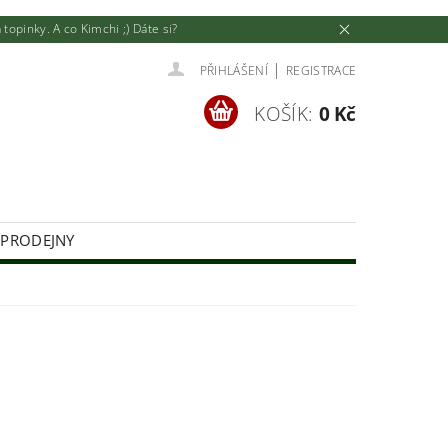
pinky. A co Kimchi ;) Dáte si?
|
PŘIHLÁŠENÍ
REGISTRACE
KOŠÍK:
0 Kč
 PRODEJNY
U
JAK NAKUPOVAT