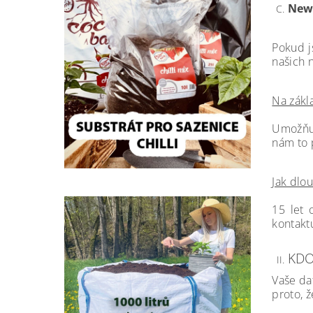
News
Pokud j
našich 
Na zákl
Umožňuj
nám to 
Jak dlo
15
let 
kontakt
KDO
Vaše da
proto, 