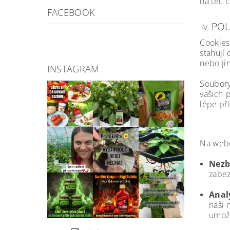
na tel. 
FACEBOOK
POU
Cookies
stahují
nebo ji
INSTAGRAM
Soubory
vašich 
lépe př
Na webo
Nezb
zabez
Anal
naši 
umožň