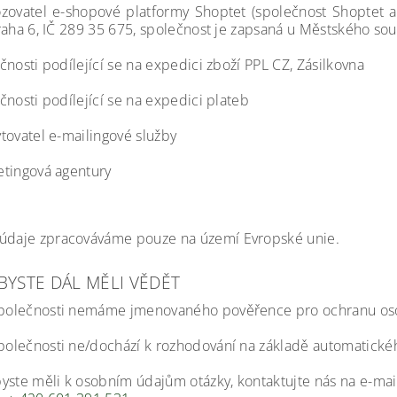
zovatel e-shopové platformy Shoptet (společnost Shoptet a
raha 6, IČ 289 35 675, společnost je zapsaná u Městského sou
čnosti podílející se na expedici zboží
PPL CZ, Zásilkovna
čnosti podílející se na expedici plateb
tovatel e-mailingové služby
tingová agentury
údaje zpracováváme pouze na území Evropské unie.
BYSTE DÁL MĚLI VĚDĚT
společnosti nemáme
jmenovaného pověřence pro ochranu os
společnosti ne/dochází
k rozhodování na základě automatického
yste měli k osobním údajům otázky, kontaktujte nás na e-ma