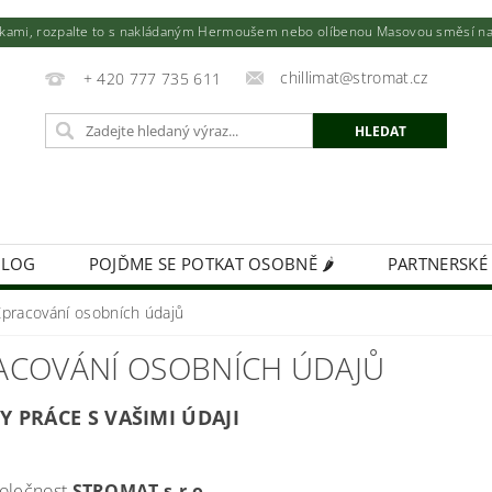
utkami, rozpalte to s nakládaným Hermoušem nebo olíbenou Masovou směsí na to
chillimat@stromat.cz
+ 420 777 735 611
BLOG
POJĎME SE POTKAT OSOBNĚ 🌶️
PARTNERSKÉ
KIMCHI - VÝŽIVNÁ BOMBA!
FIREMNÍ DÁRKY NA MÍR
Zpracování osobních údajů
ACOVÁNÍ OSOBNÍCH ÚDAJŮ
Y PRÁCE S VAŠIMI ÚDAJI
olečnost
STROMAT s.r.o
.,