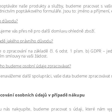
optáváte naše produkty a služby, budeme pracovat s vašimi
dnictvím poptávkového formuláře. Jsou to: jméno a příjmení, 
o důvodu?
ujeme vás přes ně pro další domluvu ohledně
zboží.
adě jakého právního důvodu?
e o zpracování na základě čl. 6 odst. 1 písm. b) GDPR – je
ím smlouvy na vaši žádost.
uho budeme osobní údaje zpracovávat?
enavážeme další spolupráci, vaše data budeme zpracovávat n
cování osobních údajů v případě nákupu
 nás nakoupíte, budeme pracovat s údaji, které nám vypl