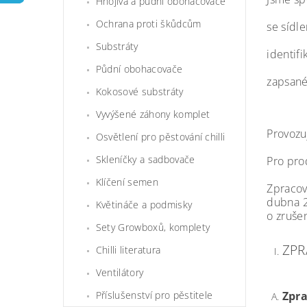
Hnojiva a půdní obohacovače
Ochrana proti škůdcům
se sídl
Substráty
identifi
Půdní obohacovače
zapsané
Kokosové substráty
Vyvýšené záhony komplet
Provozu
Osvětlení pro pěstování chilli
Skleníčky a sadbovače
Pro pro
Klíčení semen
Zpracov
dubna 2
Květináče a podmisky
o zruše
Sety Growboxů, komplety
ZPR
Chilli literatura
Ventilátory
Zpra
Příslušenství pro pěstitele