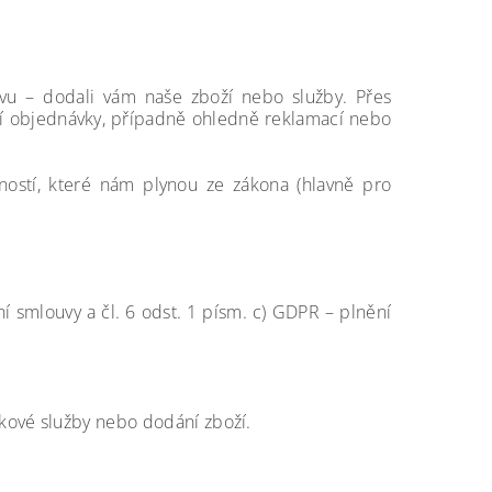
uvu – dodali vám naše
zboží nebo služby
. Přes
í objednávky, případně ohledně reklamací nebo
ostí, které nám plynou ze zákona (hlavně pro
í smlouvy a čl. 6 odst. 1 písm. c) GDPR – plnění
kové služby nebo dodání zboží.