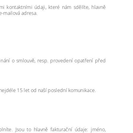
 kontaktními údaji, které nám sdělíte, hlavně
e-mailová adresa.
dnání o smlouvě, resp. provedení opatření před
ejdéle 15 let
od naší poslední komunikace.
níte. Jsou to hlavně fakturační údaje: jméno,