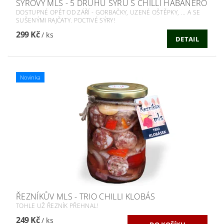
SÝROVÝ MLS - 5 DRUHŮ SÝRŮ S CHILLI HABANERO
DOSTUPNÉ OPĚT OD ZÁŘÍ - GORBAČKY, UZENÉ OŠTĚPKY, ... A SE
SUŠENÝMI RAJČATY. POCTIVÉ SÝRY!
299 Kč
/ ks
DETAIL
Novinka
ŘEZNÍKŮV MLS - TRIO CHILLI KLOBÁS
TOHLE UŽ ŘEZNÍK PŘEHNAL!
249 Kč
/ ks