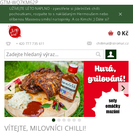
GTM-WQ7KM62P
UŽÍVEJTE LÉTO NAPLNO - zpestřete si jídelníček chilli
pochoutkami, rozpalte to s nakládaným Hermoušem nebo
olíbenou Masovou směsí na topinky. A co Kimchi ;) Dáte si?
0 Kč
chillimat@stromat.cz
+ 420 777 735 611
VÍTEJTE, MILOVNÍCI CHILLI!