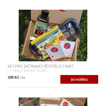
SET PRO ZAČÍNAJÍCÍ PĚSTITELE START
= 1. KROK K BOHATÉ ÚRODĚ!
399 Kč
/ ks