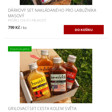
DÁRKOVÝ SET NAKLÁDANÉHO PRO LABUŽNÍKA
MASOVÝ
PRŮŘEZ CHUTÍ I PÁLIVOSTÍ
799 Kč
/ ks
Doporučujeme
GRILOVACÍ SET CESTA KOLEM SVĚTA