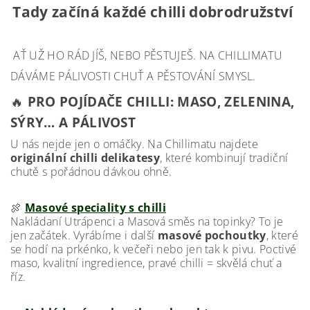
Tady začíná každé chilli dobrodružství
AŤ UŽ HO RÁD JÍŠ, NEBO PĚSTUJEŠ. NA CHILLIMATU
DÁVÁME PÁLIVOSTI CHUŤ A PĚSTOVÁNÍ SMYSL.
🔥
PRO POJÍDAČE CHILLI: MASO, ZELENINA,
SÝRY… A PÁLIVOST
U nás nejde jen o omáčky. Na Chillimatu najdete
originální chilli delikatesy
, které kombinují tradiční
chutě s pořádnou dávkou ohně.
🍖
Masové speciality s chilli
Nakládaní Utrápenci a Masová směs na topinky? To je
jen začátek. Vyrábíme i další
masové pochoutky
, které
se hodí na prkénko, k večeři nebo jen tak k pivu. Poctivé
maso, kvalitní ingredience, pravé chilli = skvělá chuť a
říz.