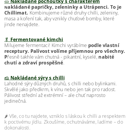
🥒
Nakládané pochoutky s charakterem
akládané papričky, zeleninky a Utrápenci. To je
N
Chillimat.
Kombinujeme různé druhy chilli, zeleniny,
masa a koření tak, aby vznikly chuťové bomby, které
jinde nenajdete.
🥬
Fermentované kimchi
Milujeme fermentaci! Kimchi vyrábíme
podle vlastní
receptury. Palívost volíme příjemnou pro všechny.
P
řesně takhle vám chutná - pikantní, kyselé,
nabité
chutí a zdraví prospěšné
.
🧀
Nakládané sýry s chilli
Lahodné sýry důzných druhů, s chilli nebo bylinkami.
Skvělé jako předkrm, k vínu nebo jen tak pro radost.
Pálivost střední až extrémní – ale chuť naprosto
jedinečná.
🌶️ Vše, co tu najdete, vzniklo s láskou k chilli a respektem
k poctivému jídlu. Zkoušíme, ochutnáváme, ladíme – do
dokonalosti.