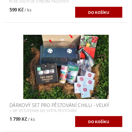
PLNÉ CHUTÍ VE STŘEDNÍ PÁLIVOSTI
599 Kč
/ ks
DÁRKOVÝ SET PRO PĚSTOVÁNÍ CHILLI - VELKÝ
= VIP VSTUPENKA DO SVĚTA PĚSTOVÁNÍ
1 799 Kč
/ ks