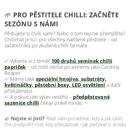
🌱
PRO PĚSTITELE CHILLI: ZAČNĚTE
SEZÓNU S NÁMI
Pěstujete si chilli sami? Nebo o tom teprve přemýšlíte?
Chillimat je tu i pro všechny nadšené pěstitele – od
začátečníků po zkušené chilli farmáře.
✅ Vyberte si z téměř
100 druhů semínek chilli
papriček
– od mild odrůd po extrémy jako Carolina
Reaper.
✅ Máme také
speciální hnojiva, substráty,
květináčky, pěstební boxy, LED osvětlení
a další
příslušenství.
✅ A pokud jste výsev nestihli –
předpěstované
sazenice chilli
čekají právě na vás.
🌿
Nejste si jistí?
Rádi vám poradíme, kdy a jak zasít,
čím podpořit růst, kdy přesazovat i jak pečovat o úrodu.