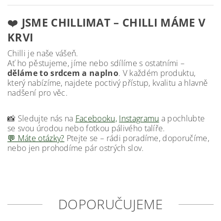
❤️
JSME CHILLIMAT – CHILLI MÁME V
KRVI
Chilli je naše vášeň.
Ať ho pěstujeme, jíme nebo sdílíme s ostatními –
děláme to srdcem a naplno
. V každém produktu,
který nabízíme, najdete poctivý přístup, kvalitu a hlavně
nadšení pro věc.
📸 Sledujte nás na
Facebooku,
Instagramu
a pochlubte
se svou úrodou nebo fotkou pálivého talíře.
💬 Máte otázky?
Ptejte se – rádi poradíme, doporučíme,
nebo jen prohodíme pár ostrých slov.
DOPORUČUJEME