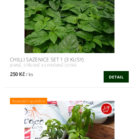
CHILLI SAZENICE SET 1 (3 KUSY)
JEMNĚ, STŘEDNĚ A EXTRÉMNĚ OSTRÁ
250 Kč
/ ks
DETAIL
Rozesílání spuštěno