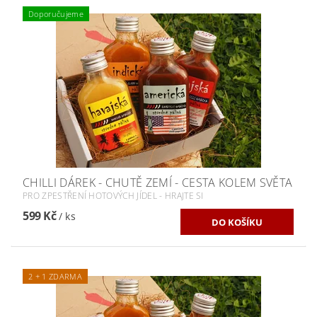
Doporučujeme
CHILLI DÁREK - CHUTĚ ZEMÍ - CESTA KOLEM SVĚTA
PRO ZPESTŘENÍ HOTOVÝCH JÍDEL - HRAJTE SI
599 Kč
/ ks
2 + 1 ZDARMA