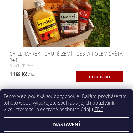
CHILLI DÁREK - CHUTĚ ZEMÍ - CESTA KOLEM SVĚTA
2+1
BLACK FRIDAY
1 198 Kč
/ ks
Tento web používá soubory cookie. Dalším procházením
tohoto webu vyjadřujete souhlas s jejich používáním.
Obchodní podmínky
|
Reklamační řád
Více informací o ochraně osobních údajů
ZDE
.
NASTAVENÍ
2026 ©
Monika z CHILLIMATu
, všechna práva vyhrazena