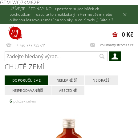
GTM-WQ7KM62P
UŽÍVEJTE LÉTO NAPLNO - zpestřete si jídelníček chilli
pochoutkami, rozpalte to s nakládaným Hermoušem nebo
olíbenou Masovou směsí na topinky. A co Kimchi ;) Dáte si?
0 Kč
chillimat@stromat.cz
+ 420 777 735 611
CHUTĚ ZEMÍ
DOPORUČUJEME
NEJLEVNĚJŠÍ
NEJDRAŽŠÍ
NEJPRODÁVANĚJŠÍ
ABECEDNĚ
6
položek celkem