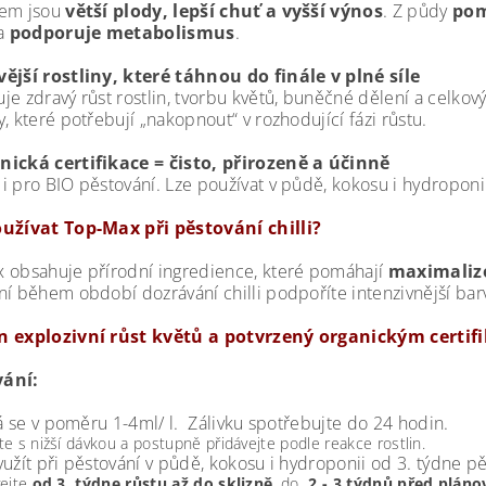
kem jsou
větší plody, lepší chuť a vyšší výnos
. Z půdy
pom
 a
podporuje metabolismus
.
ější rostliny, které táhnou do finále v plné síle
e zdravý růst rostlin, tvorbu květů, buněčné dělení a celkový
, které potřebují „nakopnout“ v rozhodující fázi růstu.
nická certifikace = čisto, přirozeně a účinně
i pro BIO pěstování. Lze používat v půdě, kokosu i hydroponi
užívat Top-Max při pěstování chilli?
 obsahuje přírodní ingredience, které pomáhají
maximalizo
ní během období dozrávání chilli podpoříte intenzivnější bar
n explozivní růst květů a potvrzený organickým certif
vání:
 se v poměru 1-4ml/ l. Zálivku spotřebujte do 24 hodin.
e s nižší dávkou a postupně přidávejte podle reakce rostlin.
yužít při pěstování v půdě, kokosu i hydroponii od 3. týdne pě
vejte
od 3. týdne růstu až do sklizně
, do
2 - 3 týdnů před plá