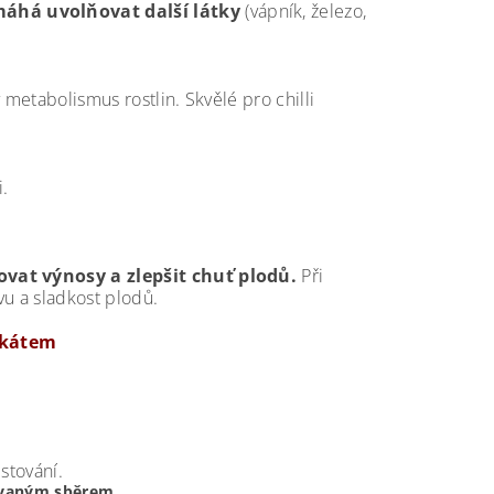
áhá uvolňovat další látky
(vápník, železo,
 metabolismus rostlin. Skvělé pro chilli
i.
vat výnosy a zlepšit chuť plodů.
Při
vu a sladkost plodů.
ikátem
stování.
novaným sběrem
.