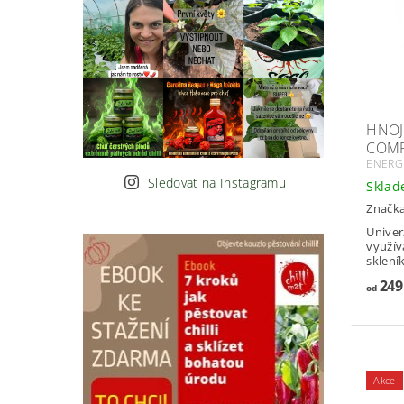
HNOJ
COMP
ENERGI
Sledovat na Instagramu
Skla
Značk
Univer
využívá p
skleník
249
od
Akce