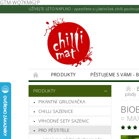
GTM-WQ7KM62P
UŽÍVEJTE LÉTO NAPLNO - zpestřete si jídelníček chilli pocho
PRODUKTY
PĚSTUJEME S VÁMI - 
KONTAKTY A PRODEJNA
NAPIŠTE NÁM
PRODUKTY
plody
HODNOCENÍ OBCHODU
PIKANTNÍ GRILOVAČKA
BIO
CHILLI SAZENICE
= MA
VÝHODNÉ SETY SAZENIC
PRO PĚSTITELE