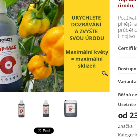
úrodu, 
Používa
plnější a
průběhu 
Hnojivo 
Certifi
Dostupn
Varianta
Běžná c
Ušetříte
od 2
Značka
Kategori