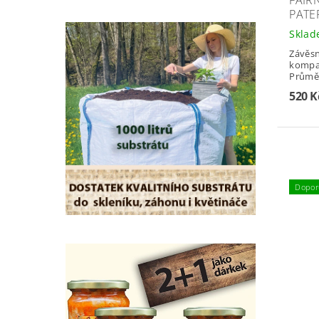
FAIRN
PATE
Skla
Závěsná
kompak
Průměr
520 K
Dopor