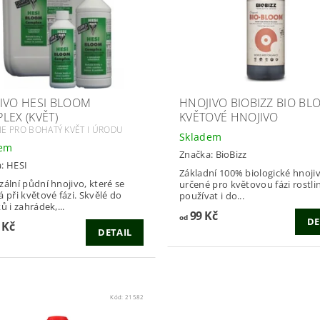
IVO HESI BLOOM
HNOJIVO BIOBIZZ BIO BL
LEX (KVĚT)
KVĚTOVÉ HNOJIVO
E PRO BOHATÝ KVĚT I ÚRODU
Skladem
dem
Značka:
BioBizz
a:
HESI
Základní 100% biologické hnoji
zální půdní hnojivo, které se
určené pro květovou fázi rostliny. 
ři květové fázi. Skvělé do
používat i do...
ů i zahrádek,...
99 Kč
od
DE
 Kč
DETAIL
Kód:
21582