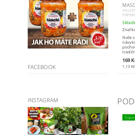
MASO
VYUZEN
PAPRIK
Skla
Značk
Naše s
návyk
pocho
tradičn
169 K
FACEBOOK
1,13 Kč
POD
INSTAGRAM
Dopor