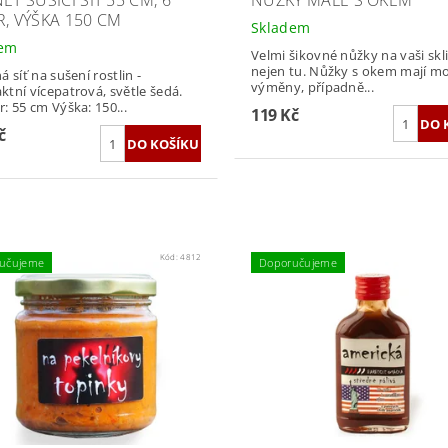
ET SUŠÍCÍ SÍŤ 55 CM, 6
NŮŽKY MALÉ S OKEM
R, VÝŠKA 150 CM
Skladem
dem
Velmi šikovné nůžky na vaši skl
nejen tu. Nůžky s okem mají m
 síť na sušení rostlin -
výměny, případně...
tní vícepatrová, světle šedá.
: 55 cm Výška: 150...
119 Kč
č
Kód:
4812
učujeme
Doporučujeme