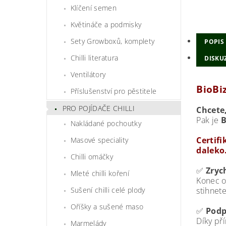
Klíčení semen
Květináče a podmisky
Sety Growboxů, komplety
POPIS
Chilli literatura
DISKUZ
Ventilátory
BioBiz
Příslušenství pro pěstitele
PRO POJÍDAČE CHILLI
Chcete,
Pak je
B
Nakládané pochoutky
Certif
Masové speciality
daleko
Chilli omáčky
✅
Zryc
Mleté chilli koření
Konec o
Sušení chilli celé plody
stihnet
Oříšky a sušené maso
✅
Podp
Díky př
Marmelády