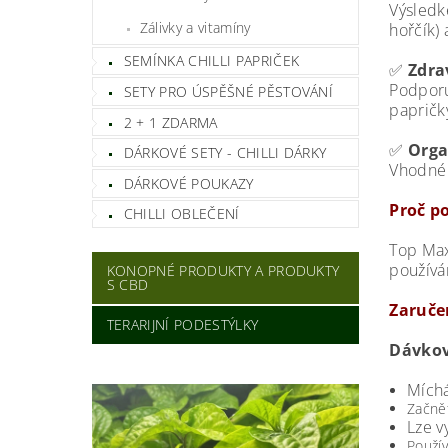
Výsled
Zálivky a vitamíny
hořčík)
SEMÍNKA CHILLI PAPRIČEK
✅
Zdrav
Podporuj
SETY PRO ÚSPĚŠNÉ PĚSTOVÁNÍ
papričky
2 + 1 ZDARMA
✅
Orga
DÁRKOVÉ SETY - CHILLI DÁRKY
Vhodné 
DÁRKOVÉ POUKAZY
Proč po
CHILLI OBLEČENÍ
Top Max
používá
KONOPNÉ PRODUKTY A PRODUKTY
S CBD
Zaruče
TERARIJNÍ PODESTÝLKY
Dávko
Míchá
Začnět
Lze v
Použí