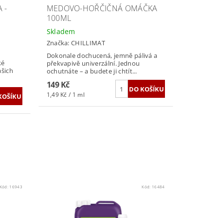
 -
MEDOVO-HOŘČIČNÁ OMÁČKA
100ML
Skladem
Značka:
CHILLIMAT
Dokonale dochucená, jemně pálivá a
ké
překvapivě univerzální. Jednou
ašich
ochutnáte – a budete ji chtít...
149 Kč
1,49 Kč / 1 ml
Kód:
16943
Kód:
16484