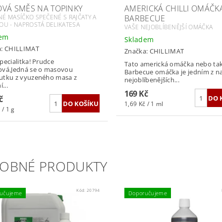
VÁ SMĚS NA TOPINKY
AMERICKÁ CHILLI OMÁČKA
É MASÍČKO SPEČENÉ S RAJČATY A
BARBECUE
OU - NAPROSTÁ DELIKATESA
VAŠE NEJOBLÍBENĚJŠÍ OMÁČKA
dem
Skladem
a:
CHILLIMAT
Značka:
CHILLIMAT
pecialitka! Prudce
Tato americká omáčka nebo ta
ová.Jedná se o masovou
Barbecue omáčka je jedním z n
utku z vyuzeného masa z
nejoblíbenějších...
í...
169 Kč
č
1,69 Kč / 1 ml
 / 1 g
OBNÉ PRODUKTY
Kód:
20794
učujeme
Doporučujeme