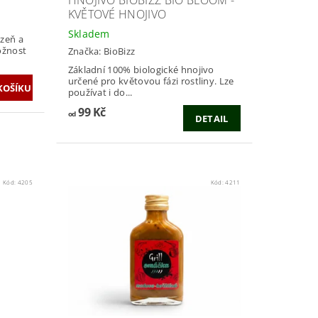
HNOJIVO BIOBIZZ BIO BLOOM -
KVĚTOVÉ HNOJIVO
Skladem
izeň a
ožnost
Značka:
BioBizz
Základní 100% biologické hnojivo
určené pro květovou fázi rostliny. Lze
používat i do...
99 Kč
od
DETAIL
Kód:
4205
Kód:
4211