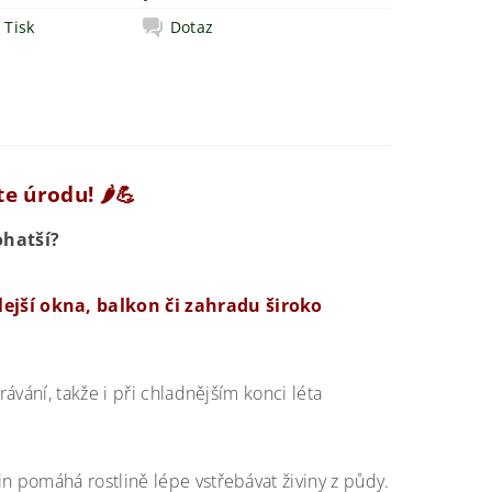
Tisk
Dotaz
 úrodu! 🌶️💪
ohatší?
ejší okna, balkon či zahradu široko
vání, takže i při chladnějším konci léta
 pomáhá rostlině lépe vstřebávat živiny z půdy.