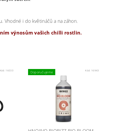
. Vhodné i do květináčů a na záhon.
ím výnosům vašich chilli rostlin.
Kód:
16033
Kód:
16943
Doporučujeme