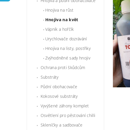
Hnojiva a půdní obohacovače
Hnojiva na růst
Hnojiva na květ
Vápník a hořčík
Urychlovače dozrávání
Hnojiva na listy, postřiky
Zvýhodněné sady hnojiv
Ochrana proti škůdcům
Substráty
Půdní obohacovače
Kokosové substráty
Vyvýšené záhony komplet
Osvětlení pro pěstování chilli
Skleníčky a sadbovače