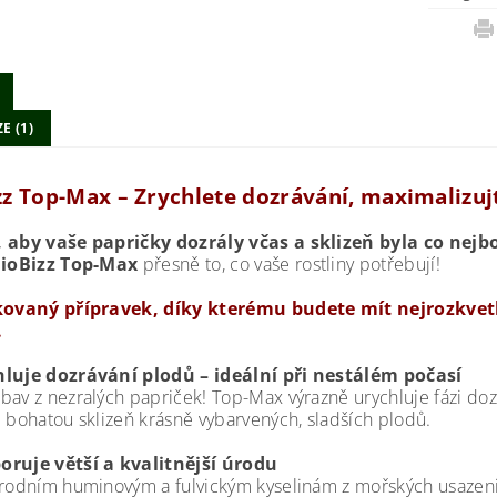
E (1)
z Top-Max – Zrychlete dozrávání, maximalizujte
 aby vaše papričky dozrály včas a sklizeň byla co nejb
ioBizz Top-Max
přesně to, co vaše rostliny potřebují!
ikovaný přípravek, díky kterému budete mít nejrozkvetl
.
hluje dozrávání plodů – ideální při nestálém počasí
bav z nezralých papriček! Top-Max výrazně urychluje fázi dozrá
e bohatou sklizeň krásně vybarvených, sladších plodů.
oruje větší a kvalitnější úrodu
írodním huminovým a fulvickým kyselinám z mořských usazenin