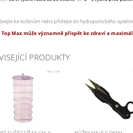
évejte ke kořenům nebo přidejte do hydroponického systému
z Top Max může významně přispět ke zdraví a maximáln
VISEJÍCÍ PRODUKTY
Kód:
3139