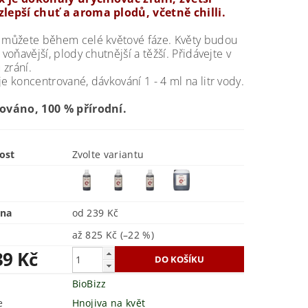
zlepší chuť a aroma plodů, včetně chilli.
t můžete během celé květové fáze. Květy budou
 voňavější, plody chutnější a těžší. Přidávejte v
zrání.
je koncentrované, dávkování 1 - 4 ml na litr vody.
kováno, 100 % přírodní.
ost
Zvolte variantu
ena
od 239 Kč
až
825 Kč
(–22 %)
39 Kč
BioBizz
e
Hnojiva na květ