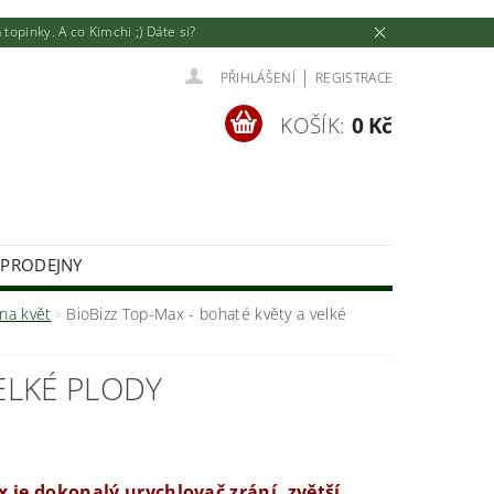
pinky. A co Kimchi ;) Dáte si?
|
PŘIHLÁŠENÍ
REGISTRACE
KOŠÍK:
0 Kč
 PRODEJNY
U
JAK NAKUPOVAT
 na květ
BioBizz Top-Max - bohaté květy a velké
ELKÉ PLODY
 je dokonalý urychlovač zrání, zvětší