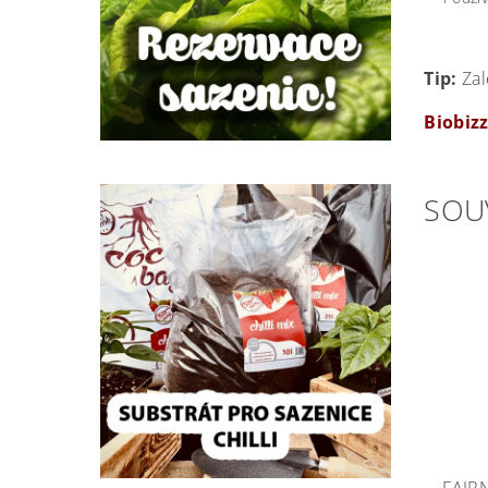
Tip:
Zal
Biobiz
SOU