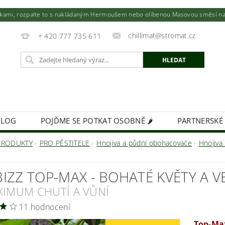
utkami, rozpalte to s nakládaným Hermoušem nebo olíbenou Masovou směsí na to
chillimat@stromat.cz
+ 420 777 735 611
BLOG
POJĎME SE POTKAT OSOBNĚ 🌶️
PARTNERSKÉ
KIMCHI - VÝŽIVNÁ BOMBA!
FIREMNÍ DÁRKY NA MÍR
PRODUKTY
PRO PĚSTITELE
Hnojiva a půdní obohacovače
Hnojiva
BIZZ TOP-MAX - BOHATÉ KVĚTY A V
XIMUM CHUTÍ A VŮNÍ
11 hodnocení
Top-Max