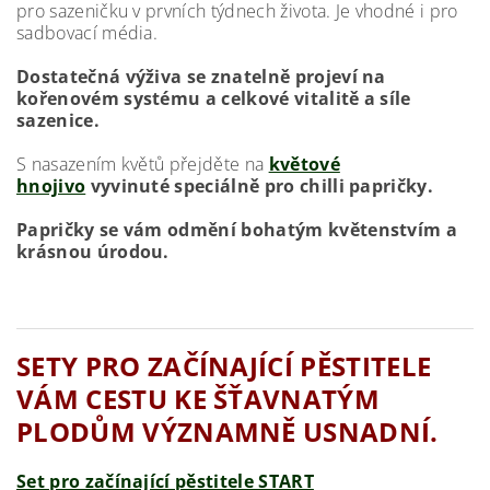
pro sazeničku v prvních týdnech života. Je vhodné i pro
sadbovací média.
Dostatečná výživa se znatelně projeví na
kořenovém systému a celkové vitalitě a síle
sazenice.
S nasazením květů přejděte na
květové
hnojivo
vyvinuté speciálně pro chilli papričky.
Papričky se vám odmění bohatým květenstvím a
krásnou úrodou.
SETY PRO ZAČÍNAJÍCÍ PĚSTITELE
VÁM CESTU KE ŠŤAVNATÝM
PLODŮM VÝZNAMNĚ USNADNÍ.
Set pro začínající pěstitele START