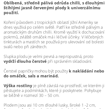
Oblíbená, středně pálivá odrůda chilli, s dlouhými
štíhlými jasně červenými plody k univerzálnímu
použití.
Koření původem z tropických oblastí Jižní Ameriky se
dnes využívá po celém světě. Patří ke středně pálivým a
aromatickým druhům chilli. Kromě využití k dochucování
pokrmů, zvláště omáček má i léčivé účinky. V léčebných
tinkturách a mastích se používá pro ulevování od bolesti
svalů nebo při zánětech.
Slupka plodu je velmi pevná a nepropustná, proto
vydrží dlouho čerstvé
při správném skladování.
Čerstvé papričky mohou být použity
k nakládání nebo
do omáček, sals a marinád.
Výška rostliny
je plně závislá na prostředí, ve kterém ji
pěstujete a podmínkách, které ji poskytnete. Pohybuje
se běžně v rozmezí 30 – 50 cm.
Plodem jsou asi 10 cm dlouhé lusky, široké 1 -2 cm,