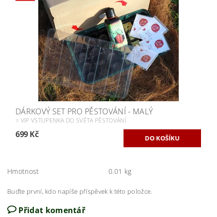
DÁRKOVÝ SET PRO PĚSTOVÁNÍ - MALÝ
= VIP VSTUPENKA DO SVĚTA PĚSTOVÁNÍ
699 Kč
Hmotnost
0.01 kg
Buďte první, kdo napíše příspěvek k této položce.
Přidat komentář