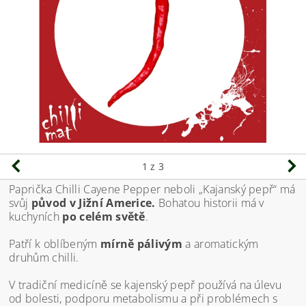
1
z 3
Paprička Chilli Cayene Pepper neboli „Kajanský pepř“ má
svůj
původ v Jižní Americe.
Bohatou historii má v
kuchyních
po celém světě
.
Patří k oblíbeným
mírně pálivým
a aromatickým
druhům chilli.
V tradiční medicíně se kajenský pepř používá na úlevu
od bolesti, podporu metabolismu a při problémech s