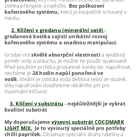
zlehka přikryjete a navhčíte.
Bez poškození
kořenového systému,
který je bezpečně schovaný v
médiu.
2. Klíčení v grodanu (minerální vatě)
-
grodanová kostka zajistí unikátní rozvoj
kořenového systému a snadnou manipulaci.
Grodan má
skvělé absorpční vlastnosti
a vyvážený
poměr vody a vzduchu, je možné ho použít opakovaně.
Před použitím je třeba grodanové kostky tzv. napufrovat,
necháme je
24 hodin napůl ponořené ve
vodě.
Ideální je odstátá voda dešťová nebo ze studně,
díky napufrování dosáhneme ideálního pH pro
maximální klíčivost.
3. Klíčení v substrátu
- nejdůležitější je vybrat
kvalitní substrát
My doporučujeme
výsevní substrát COCOMARK
LIGHT MIX.
Je to vyvinutý speciálně pro potřeby
chilli papriček.
Obsahuje speciální druhy rašeliny a