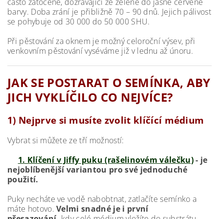
často zatočené, dozrávající ze zelené do jasně červené
barvy. Doba zrání je přibližně 70 – 90 dnů. Jejich pálivost
se pohybuje od 30 000 do 50 000 SHU.
Při pěstování za oknem je možný celoroční výsev, při
venkovním pěstování vyséváme již v lednu až únoru.
JAK SE POSTARAT O SEMÍNKA, ABY
JICH VYKLÍČILO CO NEJVÍCE?
1) Nejprve si musíte zvolit klíčící médium
Vybrat si můžete ze tří možností:
1. Klíčení v Jiffy puku (rašelinovém válečku)
- je
nejoblíbenější variantou pro své jednoduché
použití.
Puky necháte ve vodě nabobtnat, zatlačíte semínko a
máte hotovo.
Velmi snadné je i první
přesazování,
kdy celé médium vložíte do substrátu,