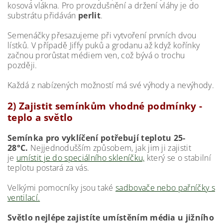
kosová vlákna. Pro provzdušnění a držení vláhy je do
substrátu přidáván
perlit
.
Semenáčky přesazujeme při vytvoření prvních dvou
lístků. V případě Jiffy puků a grodanu až když kořínky
začnou prorůstat médiem ven, což bývá o trochu
později.
Každá z nabízených možností má své výhody a nevýhody.
2) Zajistit semínkům vhodné podmínky -
teplo a světlo
Semínka pro vyklíčení potřebují teplotu 25-
28°C.
Nejjednodušším způsobem, jak jim ji zajistit
je
umístit je do speciálního skleníčku,
který se o stabilní
teplotu postará za vás.
Velkými pomocníky jsou také
sadbovače nebo pařníčky s
ventilací.
Světlo nejlépe zajistíte umístěním média u jižního