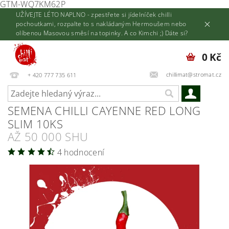
GTM-WQ7KM62P
UŽÍVEJTE LÉTO NAPLNO - zpestřete si jídelníček chilli
pochoutkami, rozpalte to s nakládaným Hermoušem nebo
olíbenou Masovou směsí na topinky. A co Kimchi ;) Dáte si?
0 Kč
chillimat@stromat.cz
+ 420 777 735 611
SEMENA CHILLI CAYENNE RED LONG
SLIM 10KS
AŽ 50 000 SHU
4 hodnocení