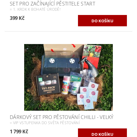
SET PRO ZAČÍNAJÍCÍ PĚSTITELE START
= 1. KROK K BOHATÉ ÚRODĚ!
399 Kč
DÁRKOVÝ SET PRO PĚSTOVÁNÍ CHILLI - VELKÝ
= VIP VSTUPENKA DO SVĚTA PĚSTOVÁNÍ
1 799 Kč