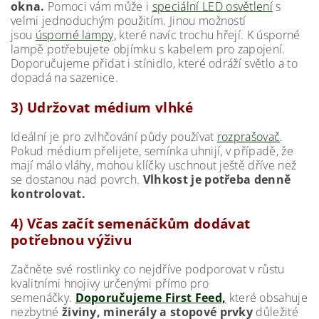
okna.
Pomoci vám může i
speciální LED osvětlení
s
velmi jednoduchým použitím. Jinou možností
jsou
úsporné lampy,
které navíc trochu hřejí. K úsporné
lampě potřebujete
objímku s kabelem pro zapojení.
Doporučujeme přidat i stínidlo, které odráží světlo a to
dopadá na sazenice.
3) Udržovat médium vlhké
Ideální je pro zvlhčování půdy používat
rozprašovač
.
Pokud médium přelijete, semínka uhnijí, v případě, že
mají málo vláhy, mohou klíčky uschnout ještě dříve než
se dostanou nad povrch.
Vlhkost je potřeba denně
kontrolovat.
4) Včas začít semenáčkům dodávat
potřebnou výživu
Začněte své rostlinky co nejdříve podporovat v růstu
kvalitními hnojivy určenými přímo pro
semenáčky.
Doporučujeme First Feed,
které obsahuje
nezbytné
živiny, minerály a stopové prvky
důležité