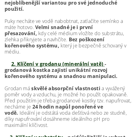
nejoblíbenější variantou pro své jednoduché
použití.
Puky necháte ve vodě nabobtnat, zatlačíte semínko a
máte hotovo.
Velmi snadné je i první
přesazování,
kdy celé médium vložíte do substrátu,
zlehka přikryjete a navhčíte.
Bez poškození
kořenového systému,
který je bezpečně schovaný v
médiu.
2. Klíčení v grodanu (minerální vatě)
-
grodanová kostka zajistí unikátní rozvoj
kořenového systému a snadnou manipulaci.
Grodan má
skvělé absorpční vlastnosti
a vyvážený
poměr vody a vzduchu, je možné ho použít opakovaně.
Před použitím je třeba grodanové kostky tzv. napufrovat,
necháme je
24 hodin napůl ponořené ve
vodě.
Ideální je odstátá voda dešťová nebo ze studně,
díky napufrování dosáhneme ideálního pH pro
maximální klíčivost.