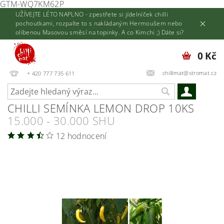
GTM-WQ7KM62P
UŽÍVEJTE LÉTO NAPLNO - zpestřete si jídelníček chilli
pochoutkami, rozpalte to s nakládaným Hermoušem nebo
olíbenou Masovou směsí na topinky. A co Kimchi ;) Dáte si?
0 Kč
chillimat@stromat.cz
+ 420 777 735 611
CHILLI SEMÍNKA LEMON DROP 10KS
15.000 - 30.000 SHU
12 hodnocení