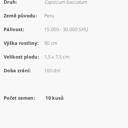
Druh:
Capsicum baccatum
Země původu:
Peru
Pálivost:
15.000 - 30.000 SHU
Výška rostliny:
90 cm
Velikost plodu:
1,5 x 7,5 cm
Doba zrání:
100 dní
Počet semen:
10 kusů