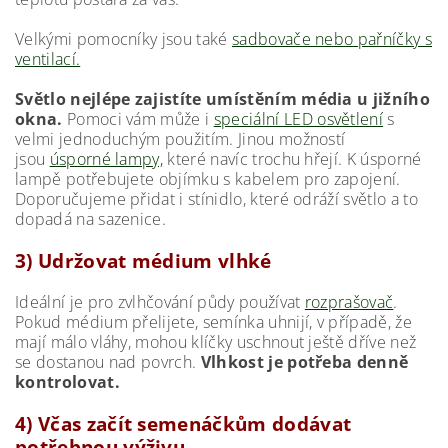
Velkými pomocníky jsou také
sadbovače nebo pařníčky s
ventilací.
Světlo nejlépe zajistíte umístěním média u jižního
okna.
Pomoci vám může i
speciální LED osvětlení
s
velmi jednoduchým použitím. Jinou možností
jsou
úsporné lampy,
které navíc trochu hřejí. K úsporné
lampě potřebujete
objímku s kabelem pro zapojení.
Doporučujeme přidat i stínidlo, které odráží světlo a to
dopadá na sazenice.
3) Udržovat médium vlhké
Ideální je pro zvlhčování půdy používat
rozprašovač
.
Pokud médium přelijete, semínka uhnijí, v případě, že
mají málo vláhy, mohou klíčky uschnout ještě dříve než
se dostanou nad povrch.
Vlhkost je potřeba denně
kontrolovat.
4) Včas začít semenáčkům dodávat
potřebnou výživu