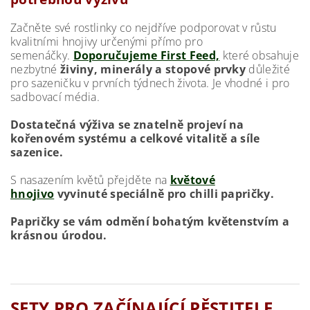
Začněte své rostlinky co nejdříve podporovat v růstu
kvalitními hnojivy určenými přímo pro
semenáčky.
Doporučujeme First Feed,
které obsahuje
nezbytné
živiny, minerály a stopové prvky
důležité
pro sazeničku v prvních týdnech života. Je vhodné i pro
sadbovací média.
Dostatečná výživa se znatelně projeví na
kořenovém systému a celkové vitalitě a síle
sazenice.
S nasazením květů přejděte na
květové
hnojivo
vyvinuté speciálně pro chilli papričky.
Papričky se vám odmění bohatým květenstvím a
krásnou úrodou.
SETY PRO ZAČÍNAJÍCÍ PĚSTITELE