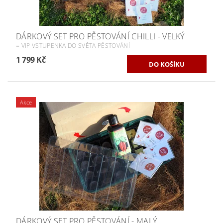
DÁRKOVÝ SET PRO PĚSTOVÁNÍ CHILLI - VELKÝ
= VIP VSTUPENKA DO SVĚTA PĚSTOVÁNÍ
1 799 Kč
Akce
DÁRKOVÝ SET PRO PĚSTOVÁNÍ - MALÝ