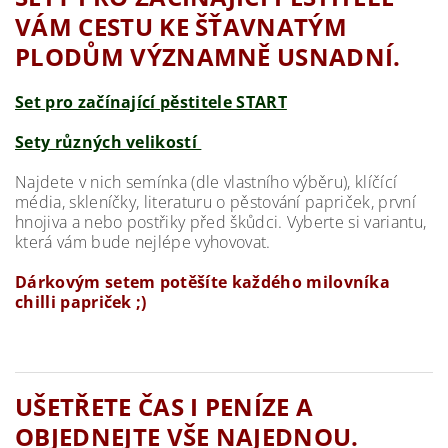
VÁM CESTU KE ŠŤAVNATÝM
PLODŮM VÝZNAMNĚ USNADNÍ.
Set pro začínající pěstitele START
Sety různých velikostí
Najdete v nich semínka (dle vlastního výběru), klíčící
média, skleníčky, literaturu o pěstování papriček, první
hnojiva a nebo postřiky před škůdci. Vyberte si variantu,
která vám bude nejlépe vyhovovat.
Dárkovým setem potěšíte každého milovníka
chilli papriček ;)
UŠETŘETE ČAS I PENÍZE A
OBJEDNEJTE VŠE NAJEDNOU.