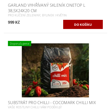
GARLAND VYHŘÍVANÝ SKLENÍK ONETOP L
38,5X24X20 CM
PRO KLÍČENÍ ZELENINY, BYLINEK I KVĚTIN
999 Kč
Doporučujeme
SUBSTRÁT PRO CHILLI - COCOMARK CHILLI MIX
VAŠE ROSTLINY CHILLI VÁM PODĚKUJÍ!