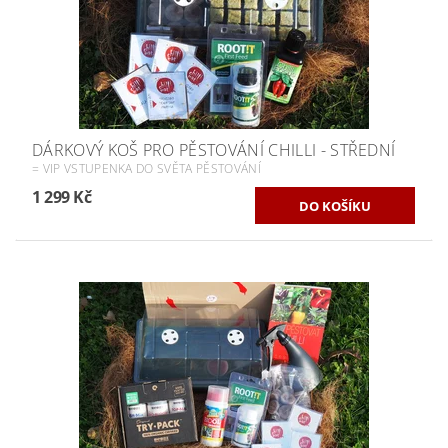
DÁRKOVÝ KOŠ PRO PĚSTOVÁNÍ CHILLI - STŘEDNÍ
= VIP VSTUPENKA DO SVĚTA PĚSTOVÁNÍ
1 299 Kč