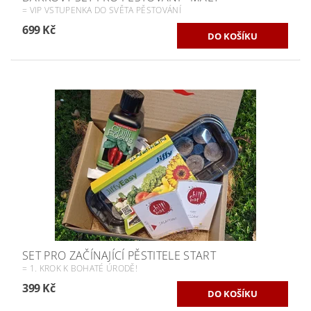
= VIP VSTUPENKA DO SVĚTA PĚSTOVÁNÍ
699 Kč
SET PRO ZAČÍNAJÍCÍ PĚSTITELE START
= 1. KROK K BOHATÉ ÚRODĚ!
399 Kč