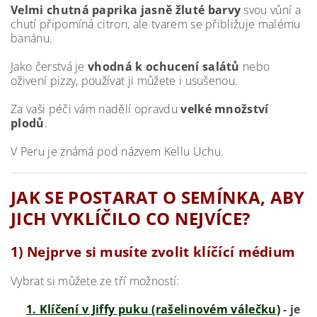
Velmi chutná paprika jasně žluté barvy
svou vůní a
chutí připomíná citron, ale tvarem se přibližuje malému
banánu.
Jako čerstvá je
vhodná k ochucení salátů
nebo
oživení pizzy, používat ji můžete i usušenou.
Za vaši péči vám nadělí opravdu
velké množství
plodů
.
V Peru je známá pod názvem Kellu Uchu.
JAK SE POSTARAT O SEMÍNKA, ABY
JICH VYKLÍČILO CO NEJVÍCE?
1) Nejprve si musíte zvolit klíčící médium
Vybrat si můžete ze tří možností:
1. Klíčení v Jiffy puku (rašelinovém válečku)
- je