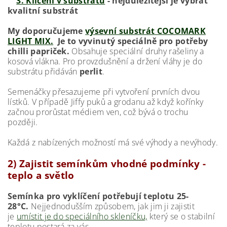
3. Klíčení v substrátu
- nejdůležitější je vybrat
kvalitní substrát
My doporučujeme
výsevní substrát COCOMARK
LIGHT MIX.
Je to vyvinutý speciálně pro potřeby
chilli papriček.
Obsahuje speciální druhy rašeliny a
kosová vlákna. Pro provzdušnění a držení vláhy je do
substrátu přidáván
perlit
.
Semenáčky přesazujeme při vytvoření prvních dvou
lístků. V případě Jiffy puků a grodanu až když kořínky
začnou prorůstat médiem ven, což bývá o trochu
později.
Každá z nabízených možností má své výhody a nevýhody.
2) Zajistit semínkům vhodné podmínky -
teplo a světlo
Semínka pro vyklíčení potřebují teplotu 25-
28°C.
Nejjednodušším způsobem, jak jim ji zajistit
je
umístit je do speciálního skleníčku,
který se o stabilní
teplotu postará za vás.