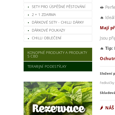
SETY PRO ÚSPĚŠNÉ PĚSTOVÁNÍ
🥪 Perf
2 + 1 ZDARMA
🔥 Ideá
DÁRKOVÉ SETY - CHILLI DÁRKY
Mají p
DÁRKOVÉ POUKAZY
Jsou př
CHILLI OBLEČENÍ
🔥
Tip: 
KONOPNÉ PRODUKTY A PRODUKTY
S CBD
Ochutn
TERARIJNÍ PODESTÝLKY
Složení 
ředkvičky 
Skladová
🌶️ NÁŠ