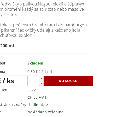
ředkvičky s pálivou Nagou Jolokií a štiplavým
m promění každý salát, rizoto nebo maso ve
ý zážitek.
štipka k pečeným bramborám i do hamburgeru.
 pikantní ředkvičky udělají z každého jídla
chuťovou explozi.
 200 ml
ost
Skladem
ena
0,50 Kč / 1 ml
č
/ ks
duktu
5372
CHILLIMAT
tránka značky
chillimat.cz
e
Nakládaná zelenina