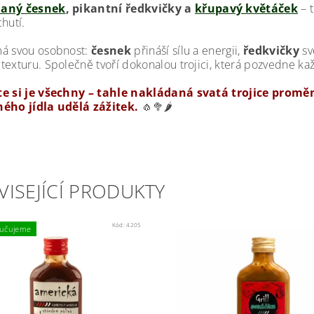
aný česnek
, pikantní ředkvičky a
křupavý květáček
– t
hutí.
á svou osobnost:
česnek
přináší sílu a energii,
ředkvičky
sv
exturu. Společně tvoří dokonalou trojici, která pozvedne každé 
e si je všechny – tahle nakládaná svatá trojice proměn
ého jídla udělá zážitek.
🧄🥦🌶️
VISEJÍCÍ PRODUKTY
Kód:
4205
učujeme