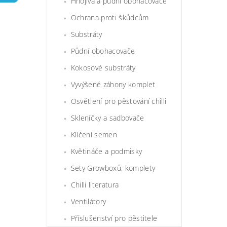
Hnojiva a půdní obohacovače
Ochrana proti škůdcům
Substráty
Půdní obohacovače
Kokosové substráty
Vyvýšené záhony komplet
Osvětlení pro pěstování chilli
Skleníčky a sadbovače
Klíčení semen
Květináče a podmisky
Sety Growboxů, komplety
Chilli literatura
Ventilátory
Příslušenství pro pěstitele