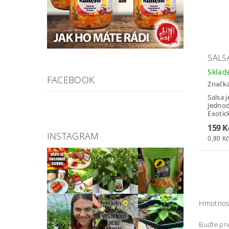
SALS
Skla
FACEBOOK
Značk
Salsa 
jednod
Exotic
159 K
INSTAGRAM
0,80 Kč
Hmotnos
Buďte prv