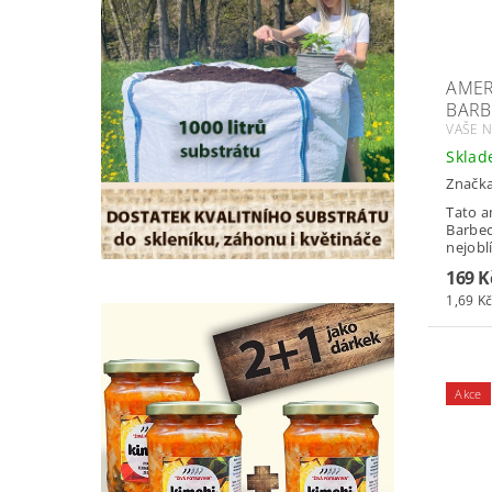
AMER
BARB
VAŠE N
Skla
Značk
Tato a
Barbec
nejoblí
169 K
1,69 Kč
Akce