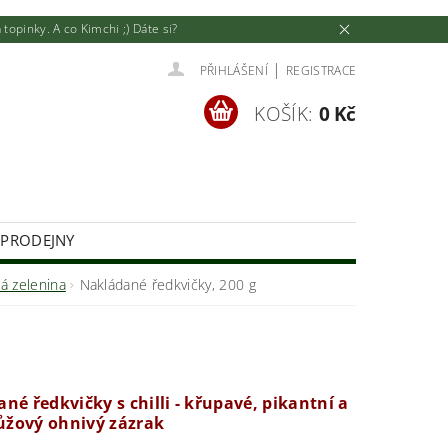
pinky. A co Kimchi ;) Dáte si?
|
PŘIHLÁŠENÍ
REGISTRACE
KOŠÍK:
0 Kč
 PRODEJNY
U
JAK NAKUPOVAT
á zelenina
Nakládané ředkvičky, 200 g
né ředkvičky s chilli - křupavé, pikantní a
růžový ohnivý zázrak