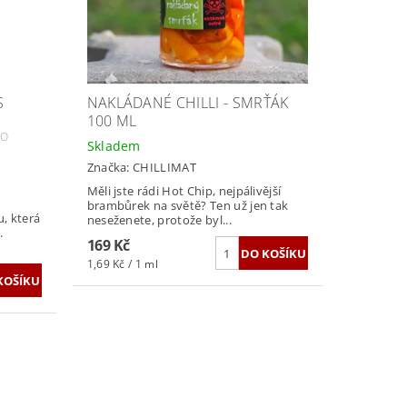
S
NAKLÁDANÉ CHILLI - SMRŤÁK
100 ML
DO
Skladem
Značka:
CHILLIMAT
Měli jste rádi Hot Chip, nejpálivější
brambůrek na světě? Ten už jen tak
, která
neseženete, protože byl...
.
169 Kč
1,69 Kč / 1 ml