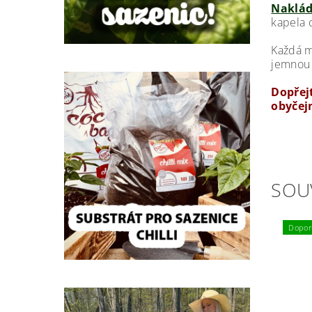
Naklád
kapela c
Každá m
jemnou t
Dopřejt
obyčejn
SOU
Dopor