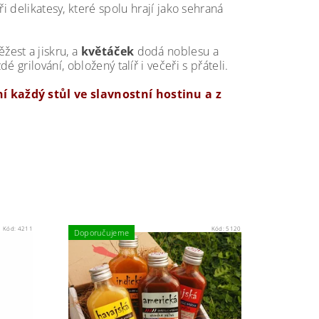
ři delikatesy, které spolu hrají jako sehraná
ěžest a jiskru, a
květáček
dodá noblesu a
grilování, obložený talíř i večeři s přáteli.
í každý stůl ve slavnostní hostinu a z
Kód:
4211
Kód:
5120
Doporučujeme