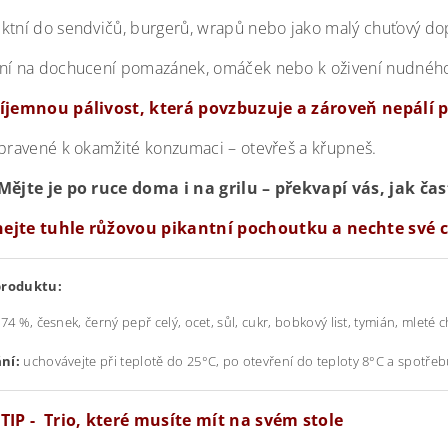
ektní do sendvičů, burgerů, wrapů nebo jako malý chuťový d
lní na dochucení pomazánek, omáček nebo k oživení nudného
říjemnou pálivost, která povzbuzuje a zároveň nepálí p
ipravené k okamžité konzumaci – otevřeš a křupneš.
Mějte je po ruce doma i na grilu – překvapí vás, jak ča
ejte tuhle růžovou pikantní pochoutku a nechte své 
produktu:
74 %, česnek, černý pepř celý, ocet, sůl, cukr, bobkový list, tymián, mleté c
ní:
uchovávejte při teplotě do 25°C, po otevření do teploty 8°C a spotře
 TIP - Trio, které musíte mít na svém stole