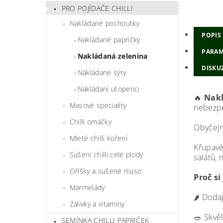
PRO POJÍDAČE CHILLI
Nakládané pochoutky
POPIS
Nakládané papričky
PARAM
Nakládaná zelenina
DISKU
Nákládané sýry
Nakládaní utopenci
🔥
Nakl
Masové speciality
nebezpe
Chilli omáčky
Obyčejn
Mleté chilli koření
Křupavé
Sušení chilli celé plody
salátů, 
Oříšky a sušené maso
Proč si
Marmelády
🌶️ Doda
Zálivky a vitamíny
🥗 Skvě
SEMÍNKA CHILLI PAPRIČEK