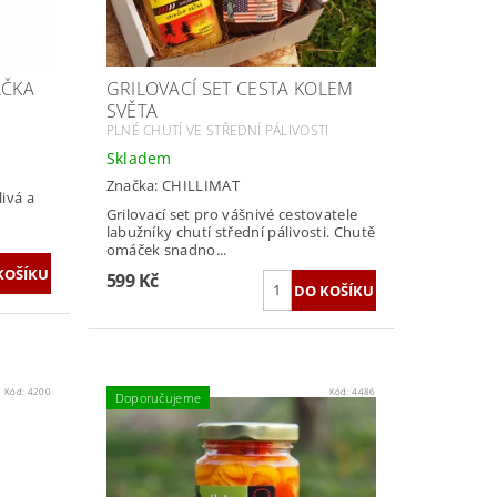
ČKA
GRILOVACÍ SET CESTA KOLEM
SVĚTA
PLNÉ CHUTÍ VE STŘEDNÍ PÁLIVOSTI
Skladem
Značka:
CHILLIMAT
ivá a
Grilovací set pro vášnivé cestovatele
labužníky chutí střední pálivosti. Chutě
omáček snadno...
599 Kč
Kód:
4200
Kód:
4486
Doporučujeme