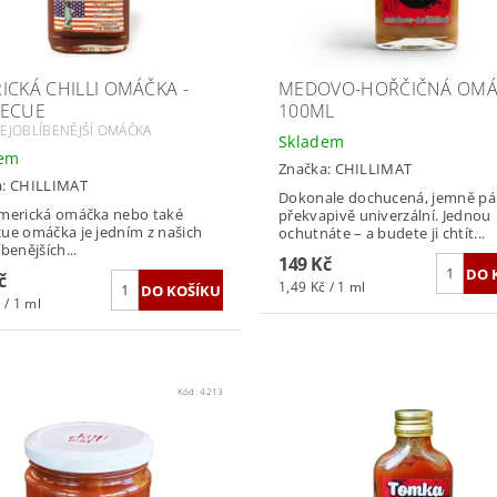
ICKÁ CHILLI OMÁČKA -
MEDOVO-HOŘČIČNÁ OMÁ
ECUE
100ML
EJOBLÍBENĚJŠÍ OMÁČKA
Skladem
dem
Značka:
CHILLIMAT
a:
CHILLIMAT
Dokonale dochucená, jemně pál
merická omáčka nebo také
překvapivě univerzální. Jednou
ue omáčka je jedním z našich
ochutnáte – a budete ji chtít...
benějších...
149 Kč
č
1,49 Kč / 1 ml
 / 1 ml
Kód:
4213