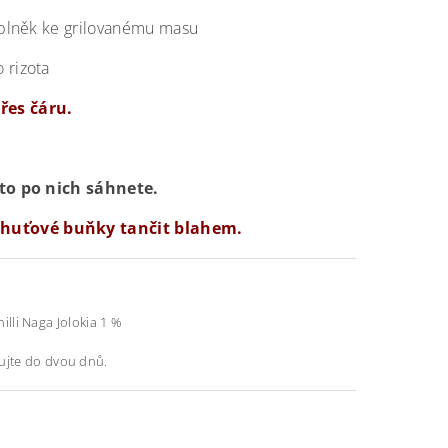
oplněk ke grilovanému masu
 rizota
řes čáru.
sto po nich sáhnete.
chuťové buňky tančit blahem.
hilli Naga Jolokia 1 %
bujte do dvou dnů.