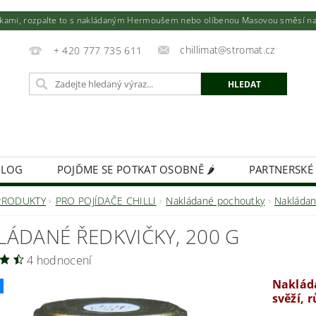
utkami, rozpalte to s nakládaným Hermoušem nebo olíbenou Masovou směsí na to
chillimat@stromat.cz
+ 420 777 735 611
BLOG
POJĎME SE POTKAT OSOBNĚ 🌶️
PARTNERSKÉ
KIMCHI - VÝŽIVNÁ BOMBA!
FIREMNÍ DÁRKY NA MÍR
PRODUKTY
PRO POJÍDAČE CHILLI
Nakládané pochoutky
Nakládan
LÁDANÉ ŘEDKVIČKY, 200 G
4 hodnocení
Nakláda
svěží, 