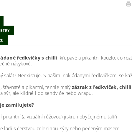
ETRY
ZE
ádané ředkvičky s chilli
, křupavé a pikantní kouzlo, co rozt
čně návykové.
ý salát? Neexistuje. S našimi nakládanými ředkvičkami se kaž
, šťavnaté a pikantní, tenhle malý
zázrak z ředkviček, chill
na sýr, ale klidně i do sendviče nebo wrapu.
 je zamilujete?
jí pikantní (a vizuální růžovou) jiskru i obyčejnému talíři
le ladí s čerstvou zeleninou, sýry nebo pečeným masem