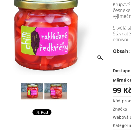
Křupavé 
česneke
výjimečn
Skvělá 
Šťavnaté
ohnivou 
Obsah:
Dostupn
Měrná c
99 K
Kód pro
Značka
Webová s
Kategori