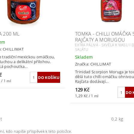
A 200 ML
TOMKA - CHILLI OMÁČKA 
RAJČATY A MORUGOU
dem
EXTRA PÁLIVÁ - SKVĚLÁ K MASU I 
a:
CHILLIMAT
SALÁTU
Skladem
je tradiční mexickou omáčkou,
uchou a delikátní přílohou.
Značka:
CHILLIMAT
ká pochoutka...
Trinidad Scorpion Moruga je tou
č
dělá tuto chilli omáčku ohnivou
 / 1 ml
Rajčata dodávají...
129 Kč
1,29 Kč / 1 ml
t
0.2 kg
ní, kdo napíše příspěvek k této položce.