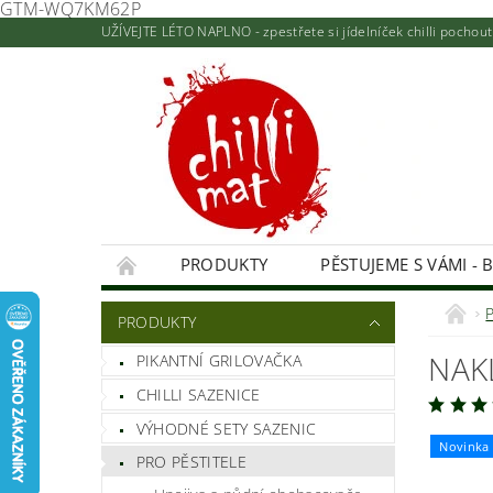
GTM-WQ7KM62P
UŽÍVEJTE LÉTO NAPLNO - zpestřete si jídelníček chilli pocho
PRODUKTY
PĚSTUJEME S VÁMI - 
KONTAKTY A PRODEJNA
NAPIŠTE NÁM
PRODUKTY
HODNOCENÍ OBCHODU
NAK
PIKANTNÍ GRILOVAČKA
CHILLI SAZENICE
VÝHODNÉ SETY SAZENIC
Novinka
PRO PĚSTITELE