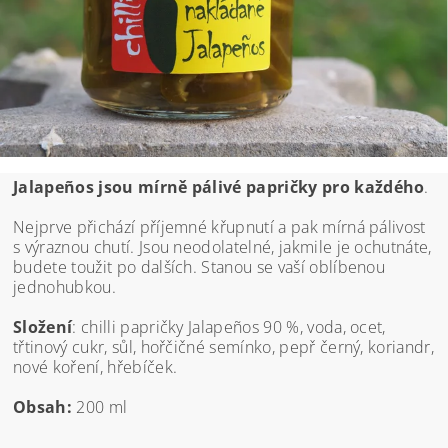
Jalapeños jsou mírně pálivé papričky pro každého
.
Nejprve přichází příjemné křupnutí a pak mírná pálivost
s výraznou chutí. Jsou neodolatelné, jakmile je ochutnáte,
budete toužit po dalších. Stanou se vaší oblíbenou
jednohubkou.
Složení
: chilli papričky Jalapeños 90 %, voda, ocet,
třtinový cukr, sůl, hořčičné semínko, pepř černý, koriandr,
nové koření, hřebíček.
Obsah:
200 ml