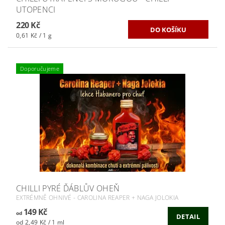
UTOPENCI
220 Kč
0,61 Kč / 1 g
Doporučujeme
CHILLI PYRÉ ĎÁBLŮV OHEŇ
EXTRÉMNĚ OHNIVÉ - CAROLINA REAPER + NAGA JOLOKIA
149 Kč
od
DETAIL
od 2,49 Kč / 1 ml