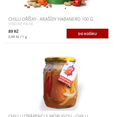
CHILLI OŘÍŠKY - ARAŠÍDY HABANERO 100 G
STŘEDNĚ PÁLIVÉ
89 Kč
0,89 Kč / 1 g
CHILLI UTRÁPENCI S MORUGOU - CHILLI