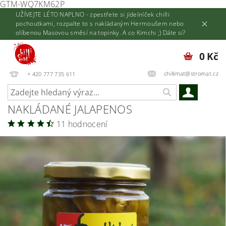
GTM-WQ7KM62P
UŽÍVEJTE LÉTO NAPLNO - zpestřete si jídelníček chilli
pochoutkami, rozpalte to s nakládaným Hermoušem nebo
olíbenou Masovou směsí na topinky. A co Kimchi ;) Dáte si?
0 Kč
chillimat@stromat.cz
+ 420 777 735 611
NAKLÁDANÉ JALAPENOS
11 hodnocení