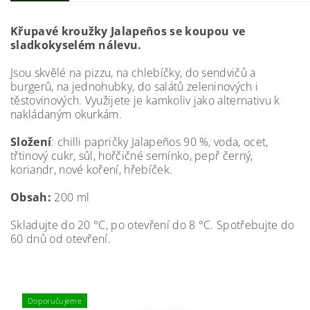
Křupavé kroužky Jalapeños se koupou ve
sladkokyselém nálevu.
Jsou skvělé na pizzu, na chlebíčky, do sendvičů a
burgerů, na jednohubky, do salátů zeleninových i
těstovinových. Využijete je kamkoliv jako alternativu k
nakládaným okurkám.
Složení
: chilli papričky Jalapeños 90 %, voda, ocet,
třtinový cukr, sůl, hořčičné semínko, pepř černý,
koriandr, nové koření, hřebíček.
Obsah:
200 ml
Skladujte do 20 °C, po otevření do 8 °C. Spotřebujte do
60 dnů od otevření.
Doporučujeme