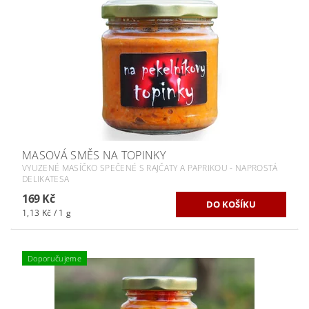
MASOVÁ SMĚS NA TOPINKY
VYUZENÉ MASÍČKO SPEČENÉ S RAJČATY A PAPRIKOU - NAPROSTÁ
DELIKATESA
169 Kč
1,13 Kč / 1 g
Doporučujeme