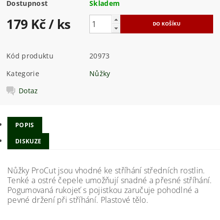
Dostupnost
Skladem
179 Kč
/ ks
Kód produktu
20973
Kategorie
Nůžky
Dotaz
POPIS
DISKUZE
Nůžky ProCut jsou vhodné ke stříhání středních rostlin.
Tenké a ostré čepele umožňují snadné a přesné stříhání.
Pogumovaná rukojeť s pojistkou zaručuje pohodlné a
pevné držení při stříhání. Plastové tělo.