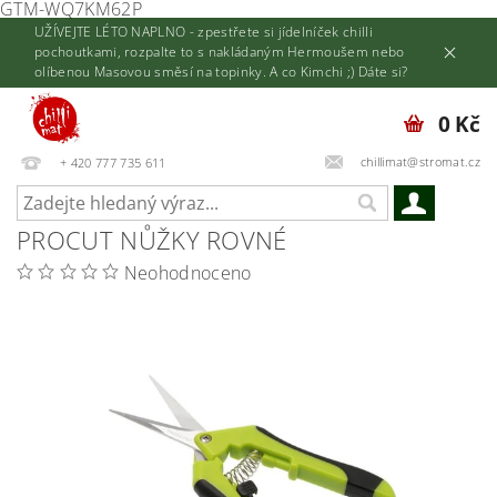
GTM-WQ7KM62P
UŽÍVEJTE LÉTO NAPLNO - zpestřete si jídelníček chilli
pochoutkami, rozpalte to s nakládaným Hermoušem nebo
olíbenou Masovou směsí na topinky. A co Kimchi ;) Dáte si?
0 Kč
chillimat@stromat.cz
+ 420 777 735 611
PROCUT NŮŽKY ROVNÉ
Neohodnoceno