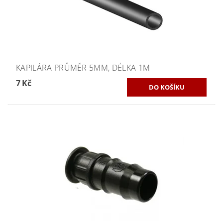
KAPILÁRA PRŮMĚR 5MM, DÉLKA 1M
7 Kč