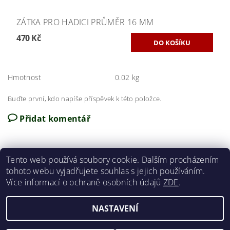
ZÁTKA PRO HADICI PRŮMĚR 16 MM
470 Kč
Hmotnost
0.02 kg
Buďte první, kdo napíše příspěvek k této položce.
Přidat komentář
Tento web používá soubory cookie. Dalším procházením
tohoto webu vyjadřujete souhlas s jejich používáním.
Obchodní podmínky
|
Reklamační řád
Více informací o ochraně osobních údajů
ZDE
.
NASTAVENÍ
2026 ©
Monika z CHILLIMATu
, všechna práva vyhrazena
Vytvořil Shoptet