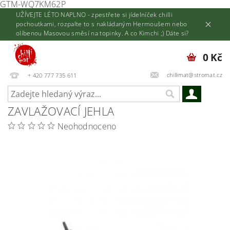
GTM-WQ7KM62P
UŽÍVEJTE LÉTO NAPLNO - zpestřete si jídelníček chilli
pochoutkami, rozpalte to s nakládaným Hermoušem nebo
olíbenou Masovou směsí na topinky. A co Kimchi ;) Dáte si?
0 Kč
chillimat@stromat.cz
+ 420 777 735 611
ZAVLAŽOVACÍ JEHLA
Neohodnoceno