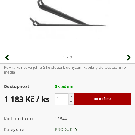
1
z 2
Rovná koncová jehla Sike slouží k uchycení kapiláry do pěstebního
média.
Dostupnost
Skladem
1 183 Kč
/ ks
Kód produktu
1254X
Kategorie
PRODUKTY