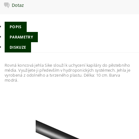
Dotaz
POPIS
PARAMETRY
DISKUZE
Rovná koncová jehla Sike slouží k uchycení kapiláry do pěstebního
média. Využijete ji především v hydroponických systémech. Jehla je
vyrobená z odolného a tvrzeného plastu. Délka: 10 cm. Barva
modrá.