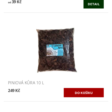
39 Kč
od
DETAIL
PINIOVÁ KŮRA 10 L
249 Kč