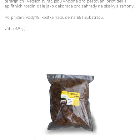
terarijních i větších zvířat.
Jsou vhodné pro pěstování orchideii a
epifitních rostlin dále jako dekorace pro zahrady na skalky a záhony.
Po přidání vody18l kostka nabude na 55 l substrátu.
váha 4,5kg