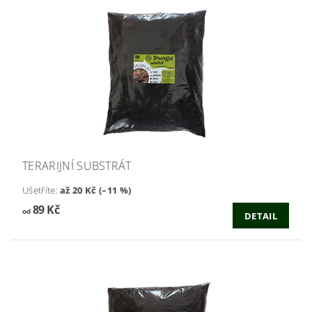
TERARIJNÍ SUBSTRÁT
Ušetříte
:
až 20 Kč (–11 %)
89 Kč
od
DETAIL