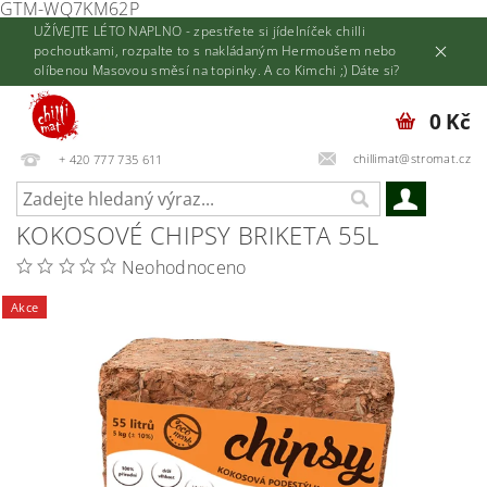
GTM-WQ7KM62P
UŽÍVEJTE LÉTO NAPLNO - zpestřete si jídelníček chilli
pochoutkami, rozpalte to s nakládaným Hermoušem nebo
olíbenou Masovou směsí na topinky. A co Kimchi ;) Dáte si?
0 Kč
chillimat@stromat.cz
+ 420 777 735 611
KOKOSOVÉ CHIPSY BRIKETA 55L
Neohodnoceno
Akce