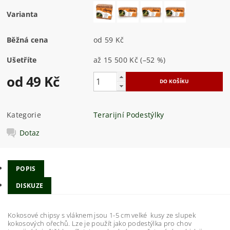
Varianta
Běžná cena
od 59 Kč
Ušetříte
až
15 500 Kč
(–52 %)
od 49 Kč
Kategorie
Terarijní Podestýlky
Dotaz
POPIS
DISKUZE
Kokosové chipsy s vláknem jsou 1-5 cm velké kusy ze slupek
kokosových ořechů. Lze je použít jako podestýlka pro chov