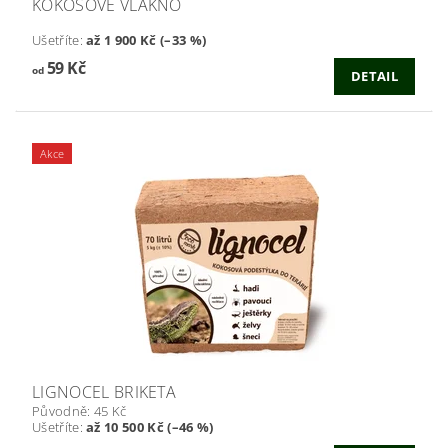
KOKOSOVÉ VLÁKNO
Ušetříte
:
až 1 900 Kč (–33 %)
59 Kč
od
DETAIL
Akce
LIGNOCEL BRIKETA
Původně:
45 Kč
Ušetříte
:
až 10 500 Kč (–46 %)