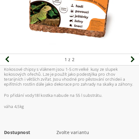
1
z 2
Kokosové chipsy s vláknem jsou 1-5 cm velké kusy ze slupek
kokosových ořechů. Lze je použít jako podestýlka pro chov
terarijních i větších zvířat.
Jsou vhodné pro pěstování orchideii a
epifitních rostlin dále jako dekorace pro zahrady na skalky a záhony.
Po přidání vody18l kostka nabude na 55 l substrátu.
váha 4,5kg
Dostupnost
Zvolte variantu