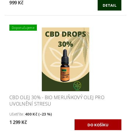
999 Kč
DETAIL
Doporučujeme
CBD OLEJ 30% - BIO MERUŇKOVÝ OLEJ PRO
UVOLNĚNÍ STRESU
Ušetříte
:
400 Kč (–23 %)
1 299 Kč