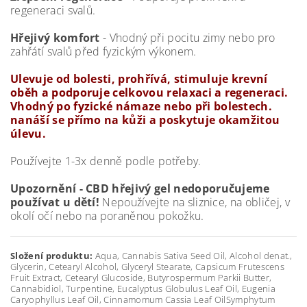
regeneraci svalů.
Hřejivý komfort
- Vhodný při pocitu zimy nebo pro
zahřátí svalů před fyzickým výkonem.
Ulevuje od bolesti, prohřívá, stimuluje krevní
oběh a podporuje celkovou relaxaci a regeneraci.
Vhodný po fyzické námaze nebo při bolestech.
nanáší se přímo na kůži a poskytuje okamžitou
úlevu.
Používejte 1-3x denně podle potřeby.
Upozornění - CBD hřejivý gel nedoporučujeme
používat u dětí!
Nepoužívejte na sliznice, na obličej, v
okolí očí nebo na poraněnou pokožku.
Složení produktu:
Aqua, Cannabis Sativa Seed Oil, Alcohol denat.,
Glycerin, Cetearyl Alcohol, Glyceryl Stearate, Capsicum Frutescens
Fruit Extract, Cetearyl Glucoside, Butyrospermum Parkii Butter,
Cannabidiol, Turpentine, Eucalyptus Globulus Leaf Oil, Eugenia
Caryophyllus Leaf Oil, Cinnamomum Cassia Leaf OilSymphytum