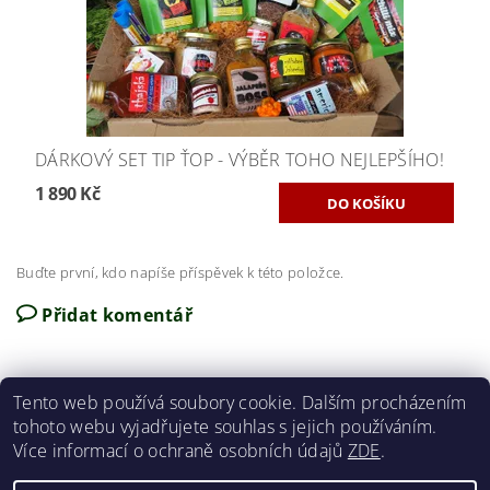
DÁRKOVÝ SET TIP ŤOP - VÝBĚR TOHO NEJLEPŠÍHO!
1 890 Kč
Buďte první, kdo napíše příspěvek k této položce.
Přidat komentář
Tento web používá soubory cookie. Dalším procházením
tohoto webu vyjadřujete souhlas s jejich používáním.
Obchodní podmínky
|
Reklamační řád
Více informací o ochraně osobních údajů
ZDE
.