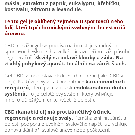
másla, extraktu z paprik, eukalyptu, hřebíčku,
kostivalu, zázvoru a levandule.
Tento gel je oblíbený zejména u sportovců nebo
lidí, kteří trpí chronickými svalovými bolestmi či
únavou.
CBD masážní gel se používá na bolest, je vhodný po
sportovních výkonech a velké námaze. Při masáži působí
regeneračně.
Skvělý na bolavé klouby a záda. Na
ztuhlý pohybový aparát. Ideální i na zánět šlach.
Gel CBD
se nedostává do krevního oběhu (jako CBD v
oleji). Na kůži je vysoká koncentrace
kanabinoidních
receptorů
, které jsou součástí
endokanabinoidního
systémů.
To je celotělový systém, který ovlivňuje
mnoho důležitých funkcí (včetně bolesti).
CBD (kanabidiol) má protizánětlivý účinek,
regeneruje a relaxuje svaly.
Pomáhá zmírnit zánět a
bolest, podporuje uvolnění svalového napětí a zrychluje
obnovu tkání při svalové únavě nebo poškození.