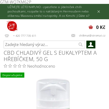
GTM-WQ7KM62P
UŽÍVEJTE LÉTO NAPLNO - zpestřete si jídelníček chilli
pochoutkami, rozpalte to s nakládaným Hermoušem nebo
olíbenou Masovou směsí na topinky. A co Kimchi ;) Dáte si?
0 Kč
chillimat@stromat.cz
+ 420 777 735 611
CBD CHLADIVÝ GEL S EUKALYPTEM A
HŘEBÍČKEM, 50 G
Neohodnoceno
Doporučujeme