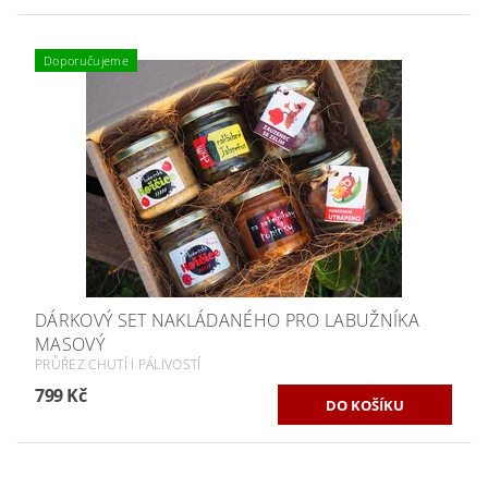
Doporučujeme
DÁRKOVÝ SET NAKLÁDANÉHO PRO LABUŽNÍKA
MASOVÝ
PRŮŘEZ CHUTÍ I PÁLIVOSTÍ
799 Kč