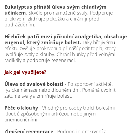
Eukalyptus přináší úlevu svým chladivým
účinkem
. Skvělé pro namožené svaly. Podporuje
prokrvení, zlidňuje pokožku a chráni ji před
podrážděním.
Hřebíček patří mezi přírodní analgetika, obsahuje
eugenol, který zmírňuje bolest.
Díky hřejivému
efektu zvyšuje prokrvení a přináší pocit tepla, který
uvolňuje svaly a klouby. Chrání buňky před volnými
radikály a podporuje regeneraci.
Jak gel využijete?
Úleva od svalové bolesti
- Po sportovní aktivitě,
fyzické námaze nebo dlouhém dni. Pomáhá uvolnit
zatuhlé svaly a zmírňuje bolest.
Péče o klouby
- Vhodný pro osoby trpící bolestmi
kloubů způsobenými artrózou nebo jinými
onemocněními.
Zlepšení regenerace
- Podporuje prokrvení a