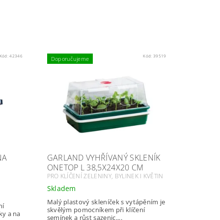
Kód:
42346
Kód:
39519
Doporučujeme
NA
GARLAND VYHŘÍVANÝ SKLENÍK
ONETOP L 38,5X24X20 CM
PRO KLÍČENÍ ZELENINY, BYLINEK I KVĚTIN
Skladem
Malý plastový skleníček s vytápěním je
ní
skvělým pomocníkem při klíčení
ky a na
semínek a růst sazenic....