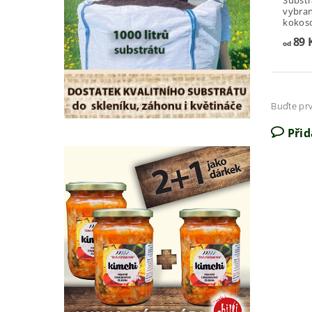
vybran
kokoso
89 
od
Buďte prv
Při