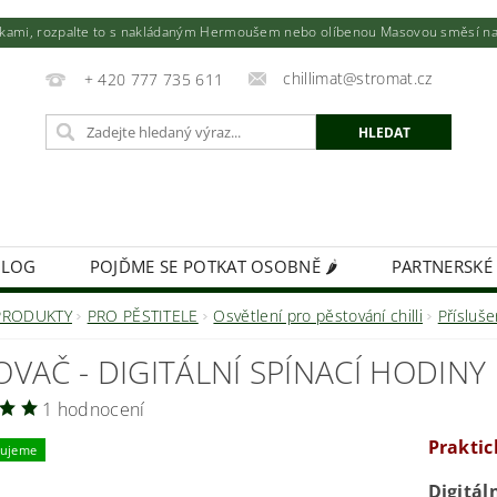
utkami, rozpalte to s nakládaným Hermoušem nebo olíbenou Masovou směsí na to
chillimat@stromat.cz
+ 420 777 735 611
BLOG
POJĎME SE POTKAT OSOBNĚ 🌶️
PARTNERSKÉ
KIMCHI - VÝŽIVNÁ BOMBA!
FIREMNÍ DÁRKY NA MÍR
PRODUKTY
PRO PĚSTITELE
Osvětlení pro pěstování chilli
Přísluše
VAČ - DIGITÁLNÍ SPÍNACÍ HODINY
1 hodnocení
Praktic
ujeme
Digitál