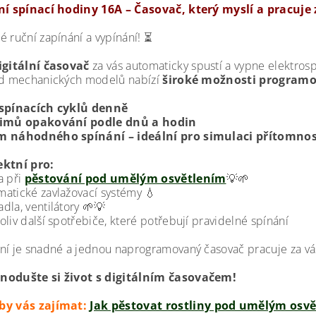
ní spínací hodiny 16A – Časovač, který myslí a pracuje 
é ruční zapínání a vypínání! ⏳
igitální časovač
za vás automaticky spustí a vypne elektros
od mechanických modelů nabízí
široké možnosti program
 spínacích cyklů denně
žimů opakování podle dnů a hodin
m náhodného spínání – ideální pro simulaci přítomno
ektní pro:
a při
pěstování pod umělým osvětlením
💡🌱
matické zavlažovací systémy 💧
dla, ventilátory 🌱💡
oliv další spotřebiče, které potřebují pravidelné spínání
ní je snadné a jednou naprogramovaný časovač pracuje za vá
nodušte si život s digitálním časovačem!
by vás zajímat:
Jak pěstovat rostliny pod umělým osv