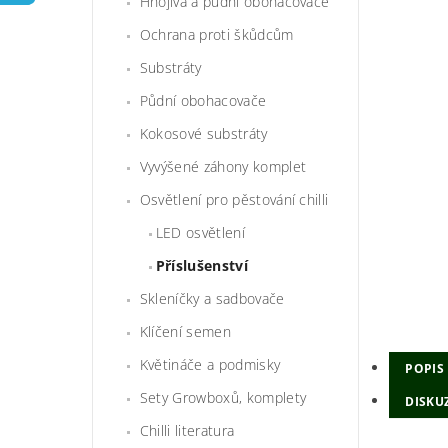
Hnojiva a půdní obohacovače
Ochrana proti škůdcům
Substráty
Půdní obohacovače
Kokosové substráty
Vyvýšené záhony komplet
Osvětlení pro pěstování chilli
LED osvětlení
Příslušenství
Skleníčky a sadbovače
Klíčení semen
Květináče a podmisky
POPIS
Sety Growboxů, komplety
DISKU
Chilli literatura