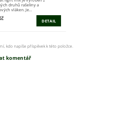
ých druhů rašeliny a
vých vláken. Je...
Kč
DETAIL
ní, kdo napíše příspěvek k této položce.
dat komentář