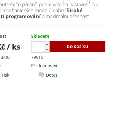
potřebiče přesně podle vašeho nastavení. Na
od mechanických modelů nabízí
široké
ti programování
a maximální přesnost.
ost
Skladem
Kč
/ ks
duktu
79915
e
Příslušenství
Tisk
Dotaz