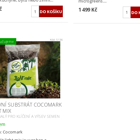
kuchyně, bytu nebo zimní...
microgreens....
č
1 499 Kč
Kód:
5136
učujeme
VNÍ SUBSTRÁT COCOMARK
T MIX
LÝ PRO KLÍČENÍ A VÝSEV SEMEN
dem
a:
Cocomark
át light mix je vyroben z