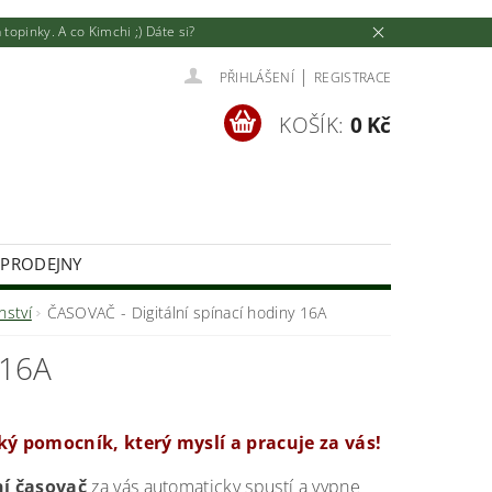
pinky. A co Kimchi ;) Dáte si?
|
PŘIHLÁŠENÍ
REGISTRACE
KOŠÍK:
0 Kč
 PRODEJNY
U
JAK NAKUPOVAT
nství
ČASOVAČ - Digitální spínací hodiny 16A
 16A
ký pomocník, který myslí a pracuje za vás!
ní časovač
za vás automaticky spustí a vypne