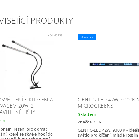
VISEJÍCÍ PRODUKTY
Kód:
46138
Novinka
OSVĚTLENÍ S KLIPSEM A
GENT G-LED 42W, 9000K 
VAČEM 20W, 2
MICROGREENS
AVITELNÉ LIŠTY
Skladem
dem
Značka:
GENT
ionální řešení pro domácí
GENT G-LED 42W, 9000 K - ideál
ání, které se skvěle hodí do
světlo pro klíčení, mladé rostlin