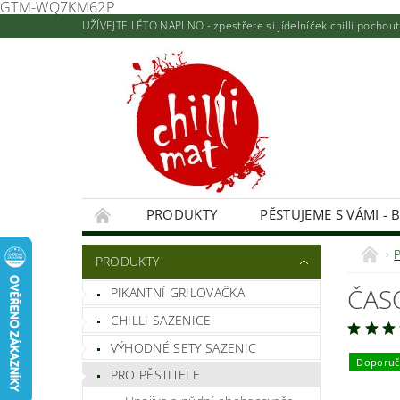
GTM-WQ7KM62P
UŽÍVEJTE LÉTO NAPLNO - zpestřete si jídelníček chilli pocho
PRODUKTY
PĚSTUJEME S VÁMI - 
KONTAKTY A PRODEJNA
NAPIŠTE NÁM
PRODUKTY
HODNOCENÍ OBCHODU
ČASO
PIKANTNÍ GRILOVAČKA
CHILLI SAZENICE
VÝHODNÉ SETY SAZENIC
Doporuč
PRO PĚSTITELE