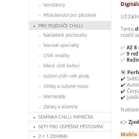
Digitál
Ventilátory
Příslušenství pro pěstitele
Už žádn
PRO POJÍDAČE CHILLI
Tento
d
rozdíl 
Nakládané pochoutky
Masové speciality
✅
Až 8
✅
9 re
Chilli omáčky
✅
Reži
Mleté chilli koření
🎯
Perf
Sušení chilli celé plody
✔️ Světl
✔️ Auto
Oříšky a sušené maso
✔️ Čerpa
Marmelády
✔️ Jakék
Zálivky a vitamíny
Nastave
SEMÍNKA CHILLI PAPRIČEK
👉
Zjed
SETY PRO ÚSPĚŠNÉ PĚSTOVÁNÍ
Mohlo 
2 + 1 ZDARMA