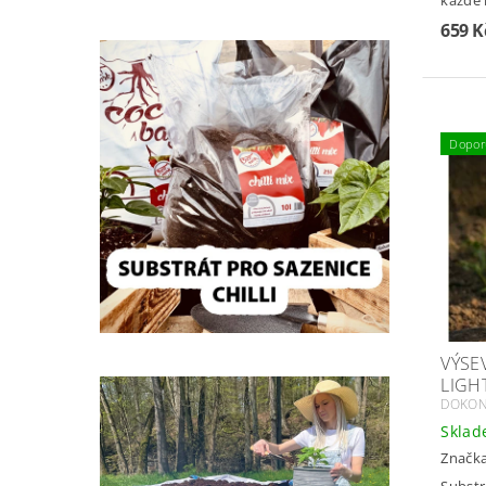
každé 
659 K
Dopor
VÝSE
LIGH
DOKONA
Skla
Značk
Substr