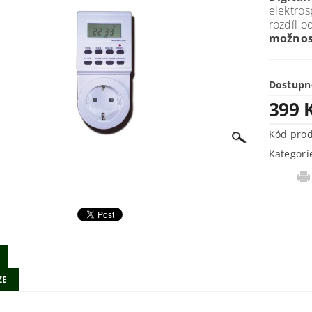
elektros
rozdíl 
možnos
Dostupn
399 
Kód pro
Kategori
ZE