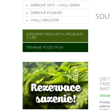
DÁRKOVÉ SETY - CHILLI DÁRKY
DÁRKOVÉ POUKAZY
SOU
CHILLI OBLEČENÍ
KONOPNÉ PRODUKTY A PRODUKTY
S CBD
TERARIJNÍ PODESTÝLKY
LED 
ČASO
NAST
Skla
Profes
pěstov