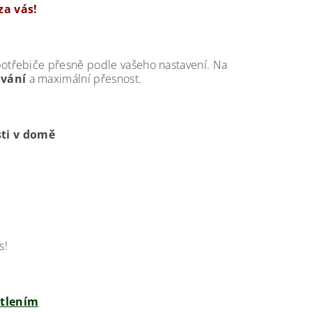
za vás!
potřebiče přesně podle vašeho nastavení. Na
ování
a maximální přesnost.
sti v domě
s!
ětlením