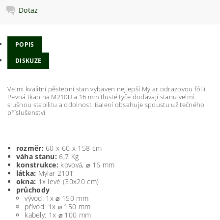
Dotaz
POPIS
DISKUZE
Velmi kvalitní pěstební stan vybaven nejlepší Mylar odrazovou fólií.
Pevná tkanina M210D a 16 mm tlusté tyče dodávají stanu velmi
slušnou stabilitu a odolnost. Balení obsahuje spoustu užitečného
příslušenství.
rozměr:
60 x 60 x 158 cm
váha stanu:
6,7 Kg
konstrukce:
kovová, ⌀ 16 mm
látka:
Mylar 210T
okna:
1x levé (30x20 cm)
průchody
vývod: 1x ⌀ 150 mm
přívod: 1x ⌀ 150 mm
kabely: 1x ⌀ 100 mm