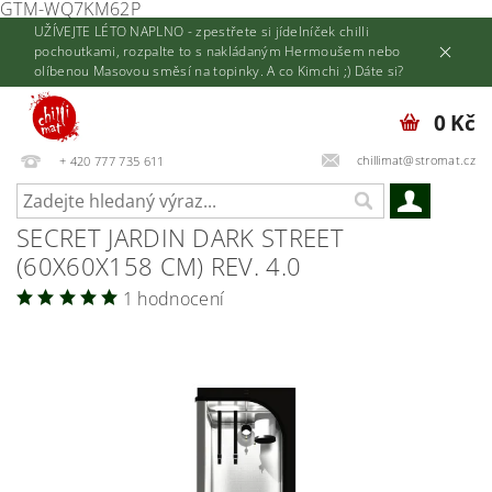
GTM-WQ7KM62P
UŽÍVEJTE LÉTO NAPLNO - zpestřete si jídelníček chilli
pochoutkami, rozpalte to s nakládaným Hermoušem nebo
olíbenou Masovou směsí na topinky. A co Kimchi ;) Dáte si?
0 Kč
chillimat@stromat.cz
+ 420 777 735 611
SECRET JARDIN DARK STREET
(60X60X158 CM) REV. 4.0
1 hodnocení