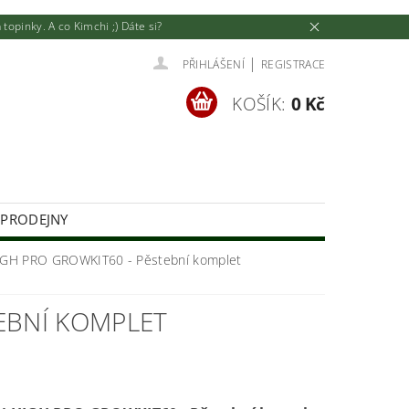
pinky. A co Kimchi ;) Dáte si?
|
PŘIHLÁŠENÍ
REGISTRACE
KOŠÍK:
0 Kč
 PRODEJNY
U
JAK NAKUPOVAT
GH PRO GROWKIT60 - Pěstební komplet
EBNÍ KOMPLET