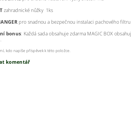
T
zahradnické nůžky 1ks
HANGER
pro snadnou a bezpečnou instalaci pachového filtr
lní bonus
: Každá sada obsahuje zdarma MAGIC BOX obsahuj
.
ní, kdo napíše příspěvek k této položce.
dat komentář