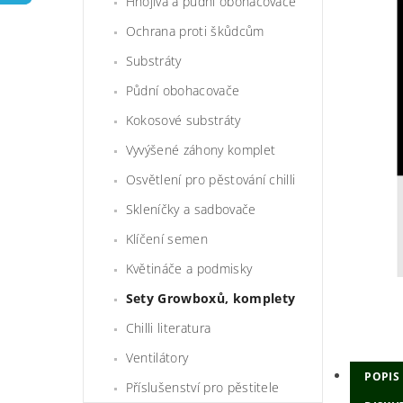
Hnojiva a půdní obohacovače
Ochrana proti škůdcům
Substráty
Půdní obohacovače
Kokosové substráty
Vyvýšené záhony komplet
Osvětlení pro pěstování chilli
Skleníčky a sadbovače
Klíčení semen
Květináče a podmisky
Sety Growboxů, komplety
Chilli literatura
Ventilátory
POPIS
Příslušenství pro pěstitele