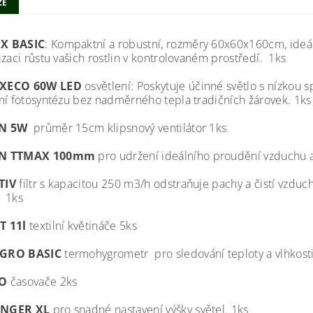
ZE
X BASIC
: Kompaktní a robustní, rozměry 60x60x160cm, ideál
zaci růstu vašich rostlin v kontrolovaném prostředí. 1ks
XECO 60W LED
osvětlení: Poskytuje účinné světlo s nízkou
ní fotosyntézu bez nadměrného tepla tradičních žárovek. 1ks
N 5W
průměr 15cm klipsnový ventilátor 1ks
N TTMAX 100mm
pro udržení ideálního proudění vzduchu a
TIV
filtr s kapacitou 250 m3/h odstraňuje pachy a čistí vzduch,
. 1ks
T 11l
textilní květináče 5ks
GRO BASIC
termohygrometr pro sledování teploty a vlhkosti
O
časovače 2ks
NGER XL
pro snadné nastavení výšky světel. 1ks