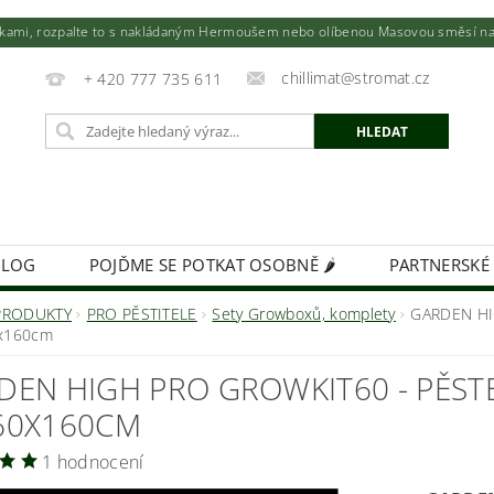
utkami, rozpalte to s nakládaným Hermoušem nebo olíbenou Masovou směsí na to
chillimat@stromat.cz
+ 420 777 735 611
BLOG
POJĎME SE POTKAT OSOBNĚ 🌶️
PARTNERSKÉ
KIMCHI - VÝŽIVNÁ BOMBA!
FIREMNÍ DÁRKY NA MÍR
PRODUKTY
PRO PĚSTITELE
Sety Growboxů, komplety
GARDEN HI
x160cm
DEN HIGH PRO GROWKIT60 - PĚST
60X160CM
1 hodnocení