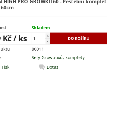
 HIGH PRO GROWKIT60 - Pěstební komplet
160cm
ost
Skladem
9 Kč
/ ks
duktu
80011
e
Sety Growboxů, komplety
Tisk
Dotaz