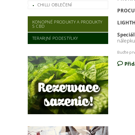
CHILLI OBLEČENÍ
PROCU
KONOPNÉ PRODUKTY A PRODUKTY
LIGHT
S CBD
Speciá
TERARIJNÍ PODESTÝLKY
nálepku
Buďte prv
Při