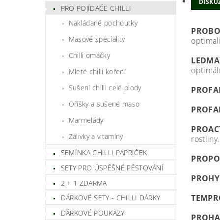
DISKU
PRO POJÍDAČE CHILLI
Nakládané pochoutky
PROBO
Masové speciality
optimali
Chilli omáčky
LEDMA
optimál
Mleté chilli koření
Sušení chilli celé plody
PROFA
Oříšky a sušené maso
PROFA
Marmelády
PROAC
Zálivky a vitamíny
rostliny
SEMÍNKA CHILLI PAPRIČEK
PROPO
SETY PRO ÚSPĚŠNÉ PĚSTOVÁNÍ
PROHY
2 + 1 ZDARMA
TEMPR
DÁRKOVÉ SETY - CHILLI DÁRKY
DÁRKOVÉ POUKAZY
PROHA