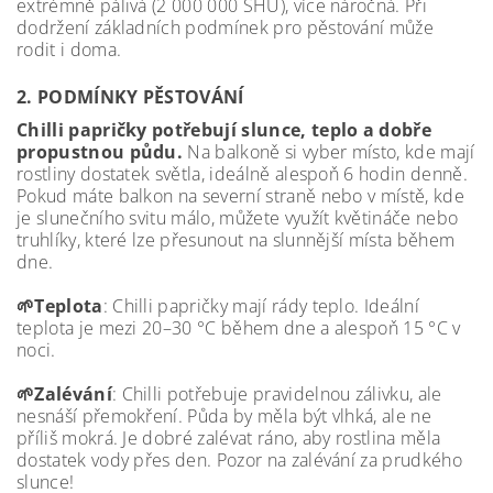
extrémně pálivá (2 000 000 SHU), více náročná. Při
dodržení základních podmínek pro pěstování může
rodit i doma.
2. PODMÍNKY PĚSTOVÁNÍ
Chilli papričky potřebují slunce, teplo a dobře
propustnou půdu.
Na balkoně si vyber místo, kde mají
rostliny dostatek světla, ideálně alespoň 6 hodin denně.
Pokud máte balkon na severní straně nebo v místě, kde
je slunečního svitu málo, můžete využít květináče nebo
truhlíky, které lze přesunout na slunnější místa během
dne.
🌱Teplota
: Chilli papričky mají rády teplo. Ideální
teplota je mezi 20–30 °C během dne a alespoň 15 °C v
noci.
🌱Zalévání
: Chilli potřebuje pravidelnou zálivku, ale
nesnáší přemokření. Půda by měla být vlhká, ale ne
příliš mokrá. Je dobré zalévat ráno, aby rostlina měla
dostatek vody přes den. Pozor na zalévání za prudkého
slunce!