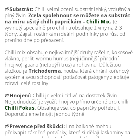
🌱Substrát:
Chilli velmi ocení substrát lehký, vzdušný a
plný živin.
Zcela spolehnout se můžete na substrát
na míru ušitý chilli papričkám -
Chilli Mix
.
Je
vyvinutý speciálně pro chilli a obsahuje živiny na 2-3
týdny. Zajistí rostlinkám ideální podmínky pro růst od
prvního dne po přesazení.
Chilli mix obsahuje nejkvalitnější druhy rašelin, kokosové
vlákno, perlit, wormu humus (nejúčinnější přírodní
hnojivo), guano (netopýří trus) a rohovinu. Důležitou
složkou je
Trichoderma
, houba, která chrání kořenový
systém a svou schopností potlačovat patogeny zlepšuje
zdraví celé rostliny.
🌱Hnojení:
Chilli je velmi citlivé na dostatek živin.
Nejjednodušší je využít hnojivo přímo určené pro chilli -
Chilli Fokus
.
Obsahuje vše, co papričky potřebují.
Doporučujeme hnojit jednou týdně.
🌱Prevence před škůdci:
I na balkoně mohou
překvapit zákeřné potvůrky, které si dělají laskominy na