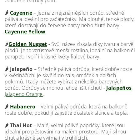
oblíbené odrůdy patří:
🌶️
Cayenne
– Jedna z nejznámějších odrůd, středně
pálivá a ideální pro začátečníky. Má dlouhé, tenké plody,
které dozrávají do červené barvy nebo žluté barvy -
Cayenne Yellow
.
🌶️
Golden Nugget
-
Svůj název získala díky tvaru a barvě
plodů. Je to vzrůstově menší rostlina, ideální na balkon či
parapet. Tvoří i krásné květy fialové barvy.
🌶️ Jalapeño
– Středně pálivá odrůda, která dobře roste
v květináčích. Je skvělá do sals, omáček a dalších
pokrmů. I tady můžete vybírat z několika barevných
odrůd. Odrůdy se mohou lehce lišit i chutí -
Jalapeños
,
Jalapeno Orange
.
🌶️
Habanero
– Velmi pálivá odrůda, která na balkoně
roste dobře, pokud jí zajistíte dostatek slunce a tepla.
🌶️ Thai Hot
– Malé, velmi pálivé papričky, které jsou
ideální pro pěstování na malém prostoru. Mají silnou
chuť a krásně se vyjímají v truhlících.