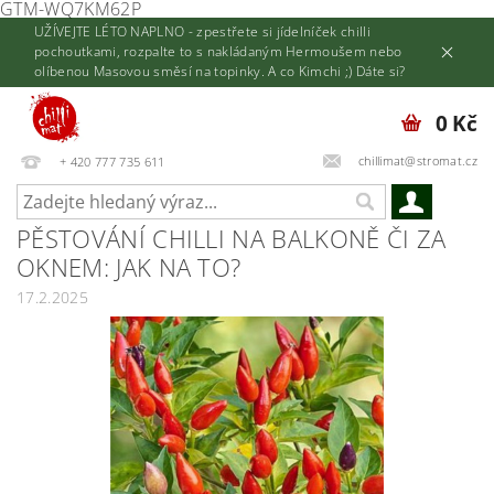
GTM-WQ7KM62P
UŽÍVEJTE LÉTO NAPLNO - zpestřete si jídelníček chilli
pochoutkami, rozpalte to s nakládaným Hermoušem nebo
olíbenou Masovou směsí na topinky. A co Kimchi ;) Dáte si?
0 Kč
chillimat@stromat.cz
+ 420 777 735 611
PĚSTOVÁNÍ CHILLI NA BALKONĚ ČI ZA
OKNEM: JAK NA TO?
17.2.2025