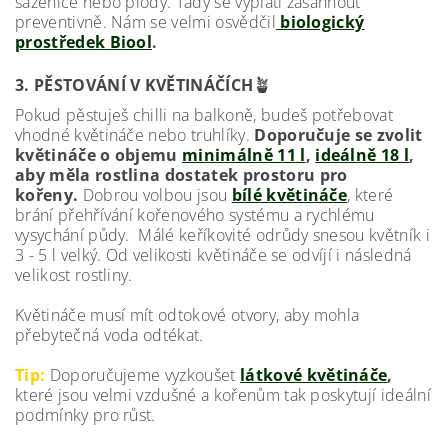
sazenice nebo plody. Tady se vyplatí zasáhnout
preventivně. Nám se velmi osvědčil
biologický
prostředek Biool
.
🪴
3. PĚSTOVÁNÍ V KVĚTINÁČÍCH
Pokud pěstuješ chilli na balkoně, budeš potřebovat
vhodné květináče nebo truhlíky.
Doporučuje se zvolit
květináče o objemu
minimálně 11 l
,
ideálně 18 l
,
aby měla rostlina dostatek prostoru pro
kořeny.
Dobrou volbou jsou
bílé květináče
, které
brání přehřívání kořenového systému a rychlému
vysychání půdy. Málé keříkovité odrůdy snesou květník i
3 - 5 l velký. Od velikosti květináče se odvíjí i následná
velikost rostliny.
Květináče musí mít odtokové otvory, aby mohla
přebytečná voda odtékat.
Tip:
Doporučujeme vyzkoušet
látkové květináče
,
které jsou velmi vzdušné a kořenům tak poskytují ideální
podmínky pro růst.