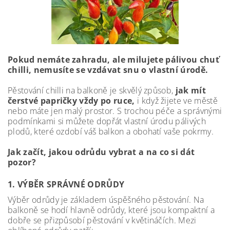
Pokud nemáte zahradu, ale milujete pálivou chuť
chilli, nemusíte se vzdávat snu o vlastní úrodě.
Pěstování chilli na balkoně je skvělý způsob,
jak mít
čerstvé papričky vždy po ruce,
i když žijete ve městě
nebo máte jen malý prostor. S trochou péče a správnými
podmínkami si můžete dopřát vlastní úrodu pálivých
plodů, které ozdobí váš balkon a obohatí vaše pokrmy.
Jak začít, jakou odrůdu vybrat a na co si dát
pozor?
1. VÝBĚR SPRÁVNÉ ODRŮDY
Výběr odrůdy je základem úspěšného pěstování. Na
balkoně se hodí hlavně odrůdy, které jsou kompaktní a
dobře se přizpůsobí pěstování v květináčích. Mezi