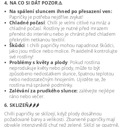
4. NA CO SI DÁT POZOR⚠️
Na spálení sluncem ihned po přesazení ven:
Papričky je potřeba nejdříve zvykat!
Chladné počasí
: Chilli je velmi citlivé na mráz a
chladné počasí. Rostliny je nutné před mrazem
přenést do interiéru nebo je chránit před chladem
překrytím netkanou textilií.
Škůdci
: I chilli papričky mohou napadnout škůdci,
jako jsou mšice nebo molice. Pravidelně kontrolujte
své rostliny!
Problémy s květy a plody
: Pokud rostlina
neprodukuje květy nebo plody, může to být
způsobeno nedostatkem slunce, špatnou teplotou
nebo nedostatečným hnojením. Ujistěte se, že
rostlina má správné podmínky.
Zalévání za prudkého slunce:
zalévejte nejlépe
ráno nebo večer.
6. SKLIZEŇ🌶️🌶️🌶️
Chilli papričky se sklízejí, když plody dosáhnou
požadované barvy a velikosti. Zbarvené papričky mají
obvykle intenzivnější chuť než zelené. Sklízí se opatrně,