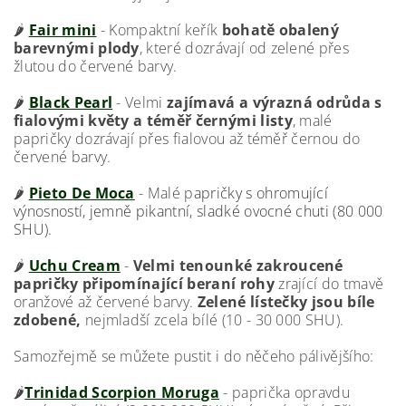
🌶️
Fair mini
- Kompaktní keřík
bohatě obalený
barevnými plody
, které dozrávají od zelené přes
žlutou do červené barvy.
🌶️
Black Pearl
- Velmi
zajímavá a výrazná odrůda s
fialovými květy a téměř černými listy
, malé
papričky dozrávají přes fialovou až téměř černou do
červené barvy.
🌶️
Pieto De Moca
- Malé p
apričky s ohromující
výnosností, jemně pikantní, sladké ovocné chuti (80 000
SHU).
🌶️
Uchu Cream
-
Velmi tenounké zakroucené
papričky připomínající beraní rohy
zrající do tmavě
oranžové až červené barvy.
Zelené lístečky jsou bíle
zdobené,
nejmladší zcela bílé (10 - 30 000 SHU).
Samozřejmě se můžete pustit i do něčeho pálivějšího:
🌶️
Trinidad Scorpion Moruga
- paprička opravdu