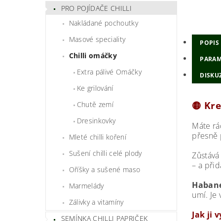
PRO POJÍDAČE CHILLI
Nakládané pochoutky
Masové speciality
POPIS
Chilli omáčky
PARAM
Extra pálivé Omáčky
DISKU
Ke grilování
🟡 Kr
Chutě zemí
Dresinkovky
Máte rá
přesně 
Mleté chilli koření
Sušení chilli celé plody
Zůstává
– a při
Oříšky a sušené maso
Haban
Marmelády
umí. Je 
Zálivky a vitamíny
Jak ji 
SEMÍNKA CHILLI PAPRIČEK