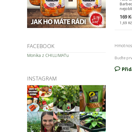
Barbec
nejoblí
169 K
1,69 Kč
FACEBOOK
Hmotnos
Monika z CHILLIMATu
Buďte prv
Při
INSTAGRAM