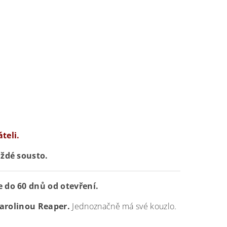
teli.
aždé sousto.
te do 60 dnů od otevření.
Carolinou Reaper.
Jednoznačně má své kouzlo.