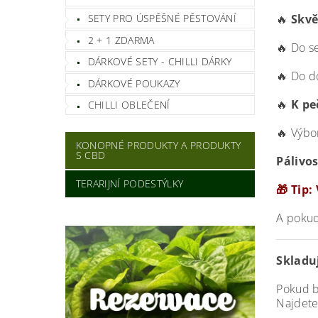
🔥
Skvě
SETY PRO ÚSPĚŠNÉ PĚSTOVÁNÍ
2 + 1 ZDARMA
🔥 Do s
DÁRKOVÉ SETY - CHILLI DÁRKY
🔥 Do d
DÁRKOVÉ POUKAZY
🔥
K pe
CHILLI OBLEČENÍ
🔥 Výbo
KONOPNÉ PRODUKTY A PRODUKTY
S CBD
Pálivos
TERARIJNÍ PODESTÝLKY
🎁 Tip:
A pokud
Skladuj
Pokud by
Najdete