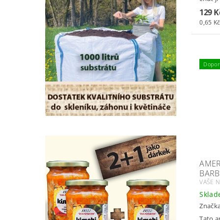
129 K
0,65 Kč
Dopor
AMER
BARB
VAŠE N
Skla
Značk
Tato a