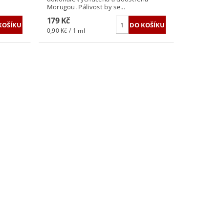
Morugou. Pálivost by se...
179 Kč
0,90 Kč / 1 ml