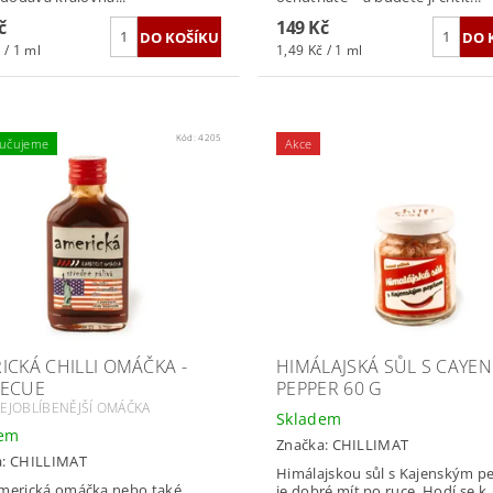
č
149 Kč
 / 1 ml
1,49 Kč / 1 ml
Kód:
4205
učujeme
Akce
ICKÁ CHILLI OMÁČKA -
HIMÁLAJSKÁ SŮL S CAYE
ECUE
PEPPER 60 G
EJOBLÍBENĚJŠÍ OMÁČKA
Skladem
dem
Značka:
CHILLIMAT
a:
CHILLIMAT
Himálajskou sůl s Kajenským 
merická omáčka nebo také
je dobré mít po ruce. Hodí se k