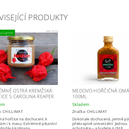
VISEJÍCÍ PRODUKTY
Kód:
4214
učujeme
ÉMNĚ OSTRÁ KREMŽSKÁ
MEDOVO-HOŘČIČNÁ OMÁ
ICE S CAROLINA REAPER
100ML
dem
Skladem
a:
CHILLIMAT
Značka:
CHILLIMAT
ná hořčice na dochucení, k
Dokonale dochucená, jemně pál
ám i k masu. Extrémně pikantní
překvapivě univerzální. Jednou
í dodává královna...
ochutnáte – a budete ji chtít...