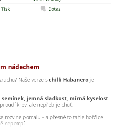
Tisk
Dotaz
vým nádechem
 vzruchu? Naše verze s
chilli Habanero
je
 semínek, jemná sladkost, mírná kyselost
zproudí krev, ale nepřebije chuť.
e rozvine pomalu – a přesně to tahle hořčice
ně nepotrpí.