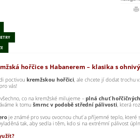
ETRY
ZE
emžská hořčice s Habanerem – klasika s ohni
di poctivou
kremžskou hořčici
, ale chcete jí dodat trochu
pro vás!
 všechno, co na kremžské milujeme –
plná chuť hořčičných
dáváme k tomu
šmrnc v podobě střední pálivosti
, která ro
ero
je známé pro svou ovocnou chuť a příjemné teplo, které s
vyladěná tak, aby sedla i těm, kdo si na extrémní pálivost úpl
využít?