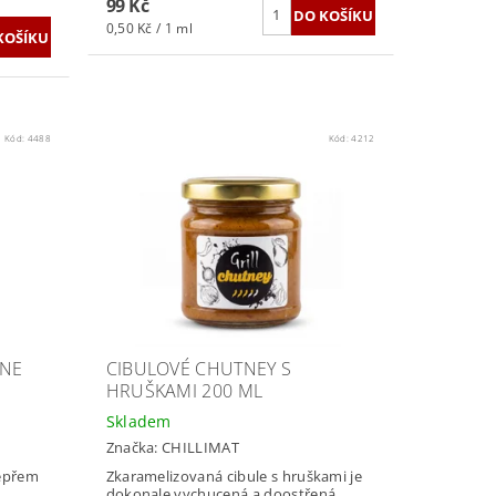
99 Kč
0,50 Kč / 1 ml
Kód:
4488
Kód:
4212
NNE
CIBULOVÉ CHUTNEY S
HRUŠKAMI 200 ML
Skladem
Značka:
CHILLIMAT
pepřem
Zkaramelizovaná cibule s hruškami je
dokonale vychucená a doostřená