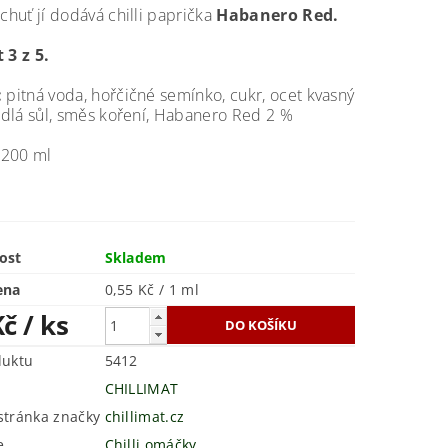
 chuť jí dodává chilli paprička
Habanero Red.
 3 z 5.
:
pitná voda, hořčičné semínko, cukr, ocet kvasný
jedlá sůl, směs koření, Habanero Red 2 %
200 ml
ost
Skladem
ena
0,55 Kč / 1 ml
Kč
/ ks
duktu
5412
CHILLIMAT
tránka značky
chillimat.cz
e
Chilli omáčky