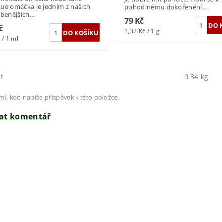
ue omáčka je jedním z našich
pohodlnému dokořenění....
benějších...
79 Kč
č
1,32 Kč / 1 g
 / 1 ml
t
0.34 kg
ní, kdo napíše příspěvek k této položce.
dat komentář