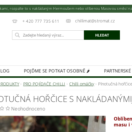
utkami, rozpalte to s nakládaným Hermoušem nebo olíbenou Masovou směsí na to
chillimat@stromat.cz
+ 420 777 735 611
BLOG
POJĎME SE POTKAT OSOBNĚ 🌶️
PARTNERSKÉ
KIMCHI - VÝŽIVNÁ BOMBA!
FIREMNÍ DÁRKY NA MÍR
PRODUKTY
PRO POJÍDAČE CHILLI
Chilli omáčky
Plnotučná hořčic
OTUČNÁ HOŘČICE S NAKLÁDANÝMI
Neohodnoceno
Oblíben
masu i 