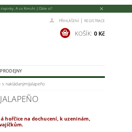
pinky. A co Kimchi ;) Dáte si?
|
PŘIHLÁŠENÍ
REGISTRACE
KOŠÍK:
0 Kč
 PRODEJNY
U
JAK NAKUPOVAT
e s nakládanýmiJalapeño
JALAPEÑO
á hořčice na dochucení, k uzeninám,
vajíčkům.