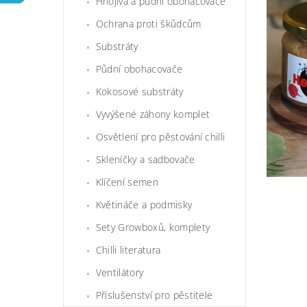
Hnojiva a půdní obohacovače
Ochrana proti škůdcům
Substráty
Půdní obohacovače
Kokosové substráty
Vyvýšené záhony komplet
Osvětlení pro pěstování chilli
Skleníčky a sadbovače
Klíčení semen
Květináče a podmisky
Sety Growboxů, komplety
Chilli literatura
Ventilátory
Příslušenství pro pěstitele