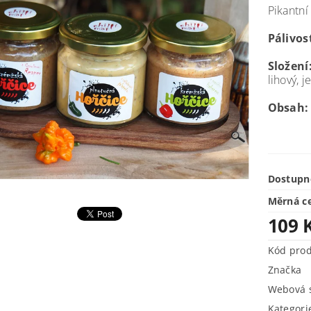
Pikantní
Pálivost
Složení
lihový, 
Obsah:
Dostupn
Měrná c
109 
Kód pro
Značka
Webová s
Kategori