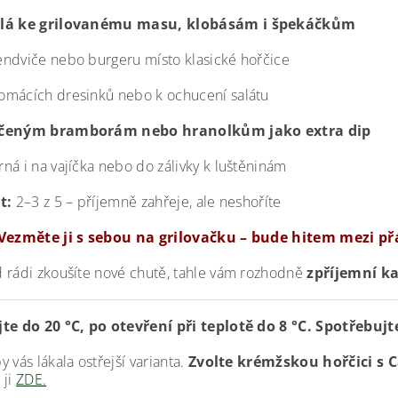
lá ke grilovanému masu, klobásám i špekáčkům
endviče nebo burgeru místo klasické hořčice
omácích dresinků nebo k ochucení salátu
čeným bramborám nebo hranolkům jako extra dip
rná i na vajíčka nebo do zálivky k luštěninám
t:
2–3 z 5 – příjemně zahřeje, ale neshoříte
 Vezměte ji s sebou na grilovačku – bude hitem mezi přá
 rádi zkoušíte nové chutě, tahle vám rozhodně
zpříjemní k
te do 20 °C, po otevření při teplotě do 8 °C. Spotřebuj
 vás lákala ostřejší varianta.
Zvolte krémžskou hořčici s 
 ji
ZDE.