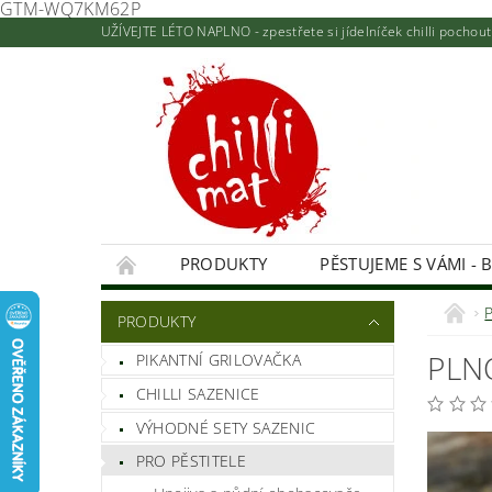
GTM-WQ7KM62P
UŽÍVEJTE LÉTO NAPLNO - zpestřete si jídelníček chilli pocho
PRODUKTY
PĚSTUJEME S VÁMI - 
KONTAKTY A PRODEJNA
NAPIŠTE NÁM
PRODUKTY
HODNOCENÍ OBCHODU
PLN
PIKANTNÍ GRILOVAČKA
CHILLI SAZENICE
VÝHODNÉ SETY SAZENIC
PRO PĚSTITELE