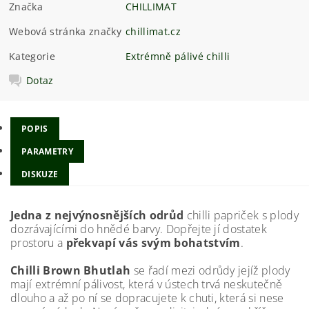
Značka
CHILLIMAT
Webová stránka značky
chillimat.cz
Kategorie
Extrémně pálivé chilli
Dotaz
POPIS
PARAMETRY
DISKUZE
Jedna z nejvýnosnějších odrůd
chilli papriček s plody
dozrávajícími do hnědé barvy.
Dopřejte jí dostatek
prostoru a
překvapí vás svým bohatstvím
.
Chilli Brown Bhutlah
se řadí mezi odrůdy jejíž plody
mají extrémní pálivost, která v ústech trvá neskutečně
dlouho a až po ní se dopracujete k chuti, která si nese