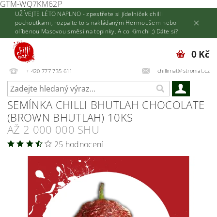
GTM-WQ7KM62P
UŽÍVEJTE LÉTO NAPLNO - zpestřete si jídelníček chilli
pochoutkami, rozpalte to s nakládaným Hermoušem nebo
olíbenou Masovou směsí na topinky. A co Kimchi ;) Dáte si?
0 Kč
chillimat@stromat.cz
+ 420 777 735 611
SEMÍNKA CHILLI BHUTLAH CHOCOLATE
(BROWN BHUTLAH) 10KS
AŽ 2 000 000 SHU
25 hodnocení