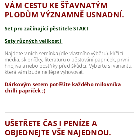
VÁM CESTU KE ŠŤAVNATÝM
PLODŮM VÝZNAMNĚ USNADNÍ.
Set pro začínající pěstitele START
Sety různých velikostí
Najdete v nich semínka (dle vlastního výběru), klíčící
média, skleníčky, literaturu o pěstování papriček, první
hnojiva a nebo postřiky před škůdci. Vyberte si variantu,
která vám bude nejlépe vyhovovat.
Dárkovým setem potěšíte každého milovníka
chilli papriček ;)
UŠETŘETE ČAS I PENÍZE A
OBJEDNEJTE VŠE NAJEDNOU.