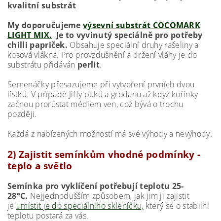
kvalitní substrát
My doporučujeme
výsevní substrát COCOMARK
LIGHT MIX.
Je to vyvinutý speciálně pro potřeby
chilli papriček.
Obsahuje speciální druhy rašeliny a
kosová vlákna. Pro provzdušnění a držení vláhy je do
substrátu přidáván
perlit
.
Semenáčky přesazujeme při vytvoření prvních dvou
lístků. V případě Jiffy puků a grodanu až když kořínky
začnou prorůstat médiem ven, což bývá o trochu
později.
Každá z nabízených možností má své výhody a nevýhody.
2) Zajistit semínkům vhodné podmínky -
teplo a světlo
Semínka pro vyklíčení potřebují teplotu 25-
28°C.
Nejjednodušším způsobem, jak jim ji zajistit
je
umístit je do speciálního skleníčku,
který se o stabilní
teplotu postará za vás.