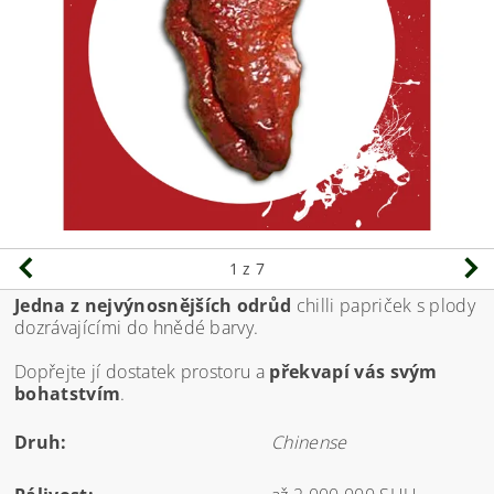
1
z 7
Jedna z nejvýnosnějších odrůd
chilli papriček s plody
dozrávajícími do hnědé barvy.
Dopřejte jí dostatek prostoru a
překvapí vás svým
bohatstvím
.
Druh:
Chinense