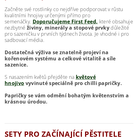
Začněte své rostlinky co nejdříve podporovat v růstu
kvalitními hnojivy určenými přímo pro
semenáčky.
Doporučujeme First Feed,
které obsahuje
nezbytné
živiny, minerály a stopové prvky
důležité
pro sazeničku v prvních týdnech života. Je vhodné i pro
sadbovací média.
Dostatečná výživa se znatelně projeví na
kořenovém systému a celkové vitalitě a síle
sazenice.
S nasazením květů přejděte na
květové
hnojivo
vyvinuté speciálně pro chilli papričky.
Papričky se vám odmění bohatým květenstvím a
krásnou úrodou.
SETY PRO ZAČÍNAJÍCÍ PĚSTITELE