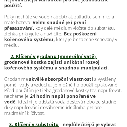
použití.
Puky necháte ve vodě nabobtnat, zatlačíte semínko a
máte hotovo.
Velmi snadné je i první
přesazování,
kdy celé médium vložíte do substrátu,
zlehka přikryjete a navhčíte.
Bez poškození
kořenového systému,
který je bezpečně schovaný v
médiu.
2. Klíčení v grodanu (minerální vatě)
-
grodanová kostka zajistí unikátní rozvoj
kořenového systému a snadnou manipulaci.
Grodan má
skvělé absorpční vlastnosti
a vyvážený
poměr vody a vzduchu, je možné ho použít opakovaně.
Před použitím je třeba grodanové kostky tzv. napufrovat,
necháme je
24 hodin napůl ponořené ve
vodě.
Ideální je odstátá voda dešťová nebo ze studně,
díky napufrování dosáhneme ideálního pH pro
maximální klíčivost.
3. Klíčení v substrátu
- nejdůležitější je vybrat