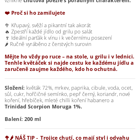
vznikne
chuťová poezie s pořádným charakterem.
❤️ Proč si ho zamilujete
🥦 Křupavý, svěží a pikantní tak akorát
🔥 Zpestří každé jídlo od grilu po salát
🍷 Ideální parťák k vínu i k večernímu posezení
🌶️ Ručně vyráběno z čerstvých surovin
Mějte ho vždy po ruce – na stole, u grilu i v lednici.
Tenhle květáček si najde cestu ke každému jídlu a
zaručeně zaujme každého, kdo ho ochutná.
Složení:
květák 72%, mrkev, paprika, cibule, voda, ocet,
sůl, cukr, hořčičné semínko, pepř černý, koriandr, nové
koření, hřebíček, mleté chilli koření habanero a
Trinidad Scorpion Moruga 1%.
Balení: 200 ml
🥦🌶️ NÁŠ TIP - Trojice chutí, co mají styl i odvahu