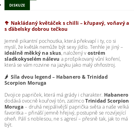
DISKUZE
🥦 Nakládaný květáček s chilli – křupavý, voňavý a
s ďábelsky dobrou tečkou
Jemně pikantní pochoutka, která překvapí i ty, co si
myslí, že květák nemůže být sexy jídlo. Tenhle je jiný –
ideálně měkký na skus
, naložený v
ostrém
sladkokyselém nálevu
a prošpikovaný vůní koření,
která se vám rozvine na jazyku jako malý ohňostroj.
🌶️ Síla dvou legend – Habanero & Trinidad
Scorpion Moruga
Dvojice papriček, která má grády i charakter.
Habanero
dodává ovocně kouřový tón, zatímco
Trinidad Scorpion
Moruga
– druhá nejpálivější paprička světa a naše velká
favoritka – přináší jemně hřejivý, postupně se rozvíjející
oheň. Pálí s noblesou, ne s agresí – přesně tak, jak to má
být.