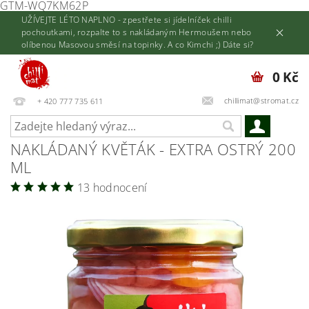
GTM-WQ7KM62P
UŽÍVEJTE LÉTO NAPLNO - zpestřete si jídelníček chilli
pochoutkami, rozpalte to s nakládaným Hermoušem nebo
olíbenou Masovou směsí na topinky. A co Kimchi ;) Dáte si?
0 Kč
chillimat@stromat.cz
+ 420 777 735 611
NAKLÁDANÝ KVĚTÁK - EXTRA OSTRÝ 200
ML
13 hodnocení