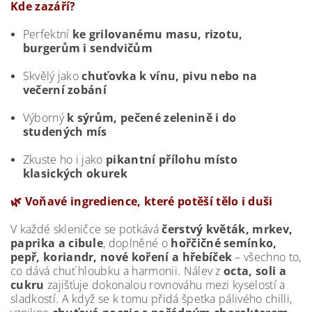
Kde zazáří?
Perfektní
ke grilovanému masu, rizotu,
burgerům i sendvičům
Skvělý jako
chuťovka k vínu, pivu nebo na
večerní zobání
Výborný
k sýrům, pečené zelenině i do
studených mís
Zkuste ho i jako
pikantní přílohu místo
klasických okurek
🌿 Voňavé ingredience, které potěší tělo i duši
V každé skleničce se potkává
čerstvý květák, mrkev,
paprika a cibule
, doplněné o
hořčičné semínko,
pepř, koriandr, nové koření a hřebíček
– všechno to,
co dává chuť hloubku a harmonii. Nálev z
octa, soli a
cukru
zajišťuje dokonalou rovnováhu mezi kyselostí a
sladkostí.
A když se k tomu přidá špetka pálivého chilli,