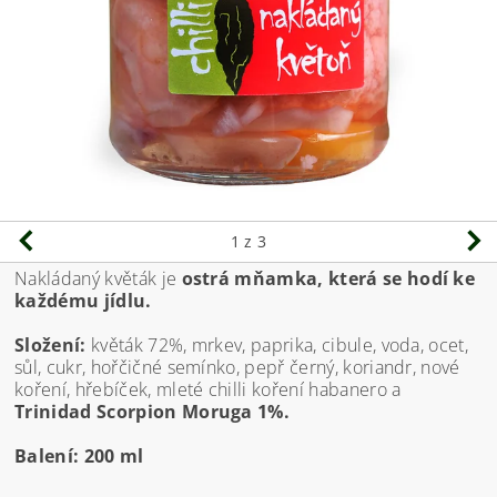
1
z 3
Nakládaný květák je
ostrá mňamka, která se hodí ke
každému jídlu.
Složení:
květák 72%, mrkev, paprika, cibule, voda, ocet,
sůl, cukr, hořčičné semínko, pepř černý, koriandr, nové
koření, hřebíček, mleté chilli koření habanero a
Trinidad Scorpion Moruga 1%.
Balení: 200 ml