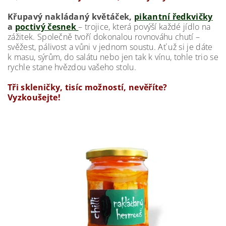
Křupavý nakládaný květáček,
pikantní ředkvičky
a
poctivý česnek
– trojice, která povýší každé jídlo na
zážitek. Společně tvoří dokonalou rovnováhu chutí –
svěžest, pálivost a vůni v jednom soustu. Ať už si je dáte
k masu, sýrům, do salátu nebo jen tak k vínu, tohle trio se
rychle stane hvězdou vašeho stolu.
Tři skleničky, tisíc možností, nevěříte?
Vyzkoušejte!