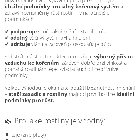
Díky odolnosti vůči výkyvům pH a přesolení vytváří
ideální podmínky pro silný kořenový systém
a
zdravý, rovnoměrný růst rostlin i v náročnějších
podmínkách.
✔ podporuje
silné zakořenění a stabilní růst
✔ odolný
vůči výkyvům pH a hnojení
✔ udržuje
vláhu a zároveň provzdušňuje půdu
Substrát má strukturu, která umožňuje
výborný přísun
vzduchu ke kořenům
, zároveň dobře drží vlhkost a
pomáhá rostlinám lépe zvládat sucho i nepříznivé
podmínky.
Velkou výhodou je okamžité použití bez nutnosti míchání
–
stačí zasadit a rostliny
mají od prvního dne
ideální
podmínky pro růst.
🌿 Pro jaké rostliny je vhodný:
🌲 túje (živé ploty)