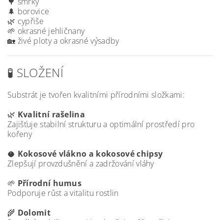
🌳 smrky
🌲 borovice
🌿 cypřiše
🌱 okrasné jehličnany
🏡 živé ploty a okrasné výsadby
🧪 SLOŽENÍ
Substrát je tvořen kvalitními přírodními složkami:
🌿
Kvalitní rašelina
Zajišťuje stabilní strukturu a optimální prostředí pro
kořeny
🥥
Kokosové vlákno a kokosové chipsy
Zlepšují provzdušnění a zadržování vláhy
🌱
Přírodní humus
Podporuje růst a vitalitu rostlin
🌾
Dolomit