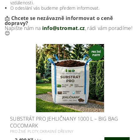
vzdálenosti.
O odeslání vás budeme předem informovat.
📩
Chcete se nezávazně informovat o ceně
dopravy?
Napište nám na
info@stromat.cz
, rádi vám poradíme!
😊
SUBSTRÁT PRO JEHLIČNANY 1000 L – BIG BAG
COCOMARK
PRO ŽIVÉ PLOTY,OKRASNÉ DŘEVINY