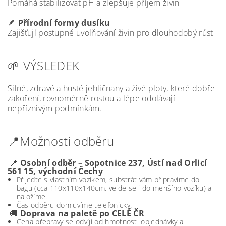
Pomáhá stabilizovat pH a zlepšuje příjem živin
🪶
Přírodní formy dusíku
Zajišťují postupné uvolňování živin pro dlouhodobý růst
🌱 VÝSLEDEK
Silné, zdravé a husté jehličnany a živé ploty, které dobře
zakoření, rovnoměrně rostou a lépe odolávají
nepříznivým podmínkám.
📍Možnosti odběru
📍
Osobní odběr – Sopotnice 237, Ústí nad Orlicí
561 15, východní Čechy
Přijeďte s vlastním vozíkem, substrát vám připravíme do
bagu (cca 110x110x140cm, vejde se i do menšího vozíku) a
naložíme.
Čas odběru domluvíme telefonicky.
🚚
Doprava na paletě po CELÉ ČR
Cena přepravy se odvíjí od hmotnosti objednávky a