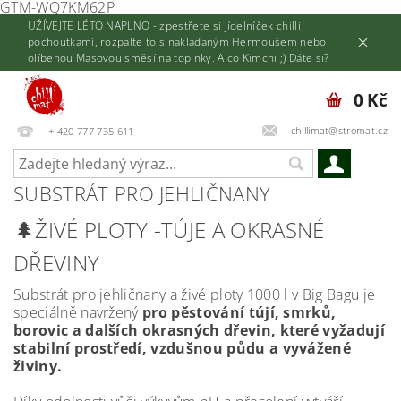
GTM-WQ7KM62P
UŽÍVEJTE LÉTO NAPLNO - zpestřete si jídelníček chilli
pochoutkami, rozpalte to s nakládaným Hermoušem nebo
olíbenou Masovou směsí na topinky. A co Kimchi ;) Dáte si?
0 Kč
chillimat@stromat.cz
+ 420 777 735 611
SUBSTRÁT PRO JEHLIČNANY
🌲ŽIVÉ PLOTY -TÚJE A OKRASNÉ
DŘEVINY
Substrát pro jehličnany a živé ploty 1000 l v Big Bagu je
speciálně navržený
pro pěstování tújí, smrků,
borovic a dalších okrasných dřevin, které vyžadují
stabilní prostředí, vzdušnou půdu a vyvážené
živiny.