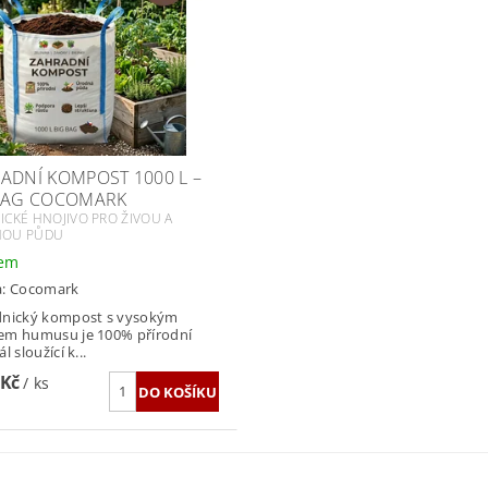
ADNÍ KOMPOST 1000 L –
BAG COCOMARK
CKÉ HNOJIVO PRO ŽIVOU A
NOU PŮDU
dem
a:
Cocomark
dnický kompost s vysokým
em humusu je 100% přírodní
l sloužící k...
 Kč
/ ks