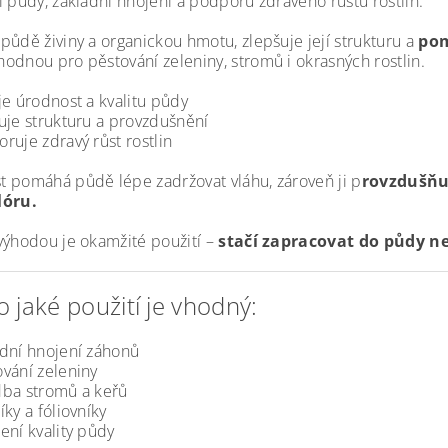
í půdy, základní hnojení a podporu zdravého růstu rostlin.
půdě živiny a organickou hmotu, zlepšuje její strukturu a
pom
odnou pro pěstování zeleniny, stromů i okrasných rostlin.
je úrodnost a kvalitu půdy
uje strukturu a provzdušnění
ruje zdravý růst rostlin
 pomáhá půdě lépe zadržovat vláhu, zároveň ji p
rovzdušňu
lóru.
výhodou je okamžité použití –
stačí zapracovat do půdy ne
o jaké použití je vhodný:
adní hnojení záhonů
ování zeleniny
dba stromů a keřů
íky a fóliovníky
ení kvality půdy