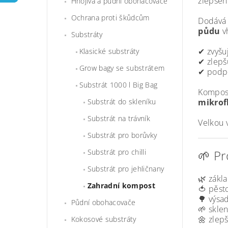
zlepšen
Hnojiva a půdní obohacovače
Ochrana proti škůdcům
Dodává 
půdu
vh
Substráty
✔ zvyšu
Klasické substráty
✔ zlepš
Grow bagy se substrátem
✔ podpo
Substrát 1000 l Big Bag
Kompost
mikrof
Substrát do skleníku
Substrát na trávník
Velkou 
Substrát pro borůvky
🌱 Pr
Substrát pro chilli
Substrát pro jehličnany
🌿 zákl
Zahradní kompost
🍅 pěst
🌳 výsa
Půdní obohacovače
🌱 sklen
🌼 zlepš
Kokosové substráty