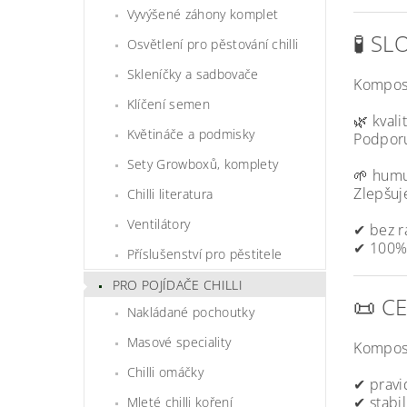
Vyvýšené záhony komplet
🧪 SL
Osvětlení pro pěstování chilli
Skleníčky a sadbovače
Kompost
Klíčení semen
🌿 kval
Květináče a podmisky
Podporu
Sety Growboxů, komplety
🌱 hum
Zlepšuj
Chilli literatura
Ventilátory
✔ bez r
✔ 100% 
Příslušenství pro pěstitele
PRO POJÍDAČE CHILLI
📜 C
Nakládané pochoutky
Masové speciality
Kompost
Chilli omáčky
✔ pravi
✔ stabil
Mleté chilli koření