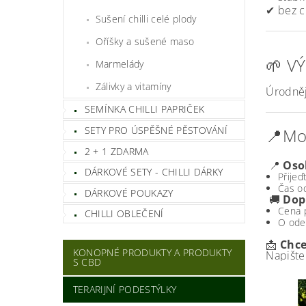
✔ bez c
Sušení chilli celé plody
Oříšky a sušené maso
🌱 V
Marmelády
Zálivky a vitamíny
Úrodnějš
SEMÍNKA CHILLI PAPRIČEK
SETY PRO ÚSPĚŠNÉ PĚSTOVÁNÍ
📍Mo
2 + 1 ZDARMA
📍
Osob
DÁRKOVÉ SETY - CHILLI DÁRKY
Přijeď
Čas o
DÁRKOVÉ POUKAZY
🚚
Dop
Cena p
CHILLI OBLEČENÍ
O ode
📩
Chce
KONOPNÉ PRODUKTY A PRODUKTY
Napišt
S CBD
TERARIJNÍ PODESTÝLKY