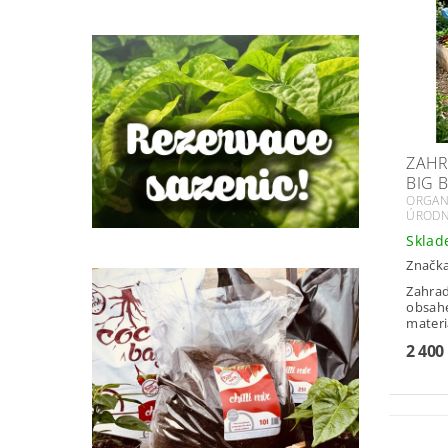
ZAHR
BIG 
ORGANI
ÚROD
Skla
Značk
Zahra
obsah
materiá
2 400