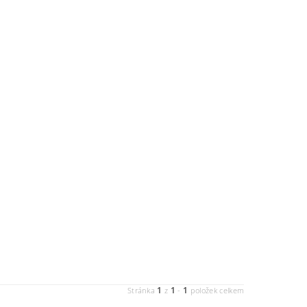
1
1
1
Stránka
z
-
položek celkem