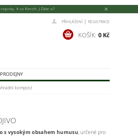
pinky. A co Kimchi ;) Dáte si?
|
PŘIHLÁŠENÍ
REGISTRACE
KOŠÍK:
0 Kč
 PRODEJNY
U
JAK NAKUPOVAT
ahradní kompost
JIVO
ivo s vysokým obsahem humusu
, určené pro