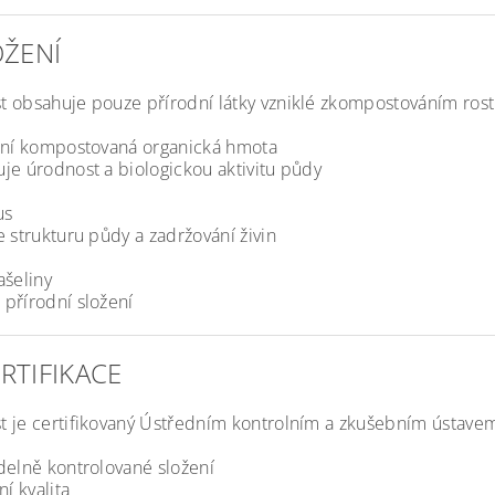
OŽENÍ
 obsahuje pouze přírodní látky vzniklé zkompostováním rostl
itní kompostovaná organická hmota
je úrodnost a biologickou aktivitu půdy
us
e strukturu půdy a zadržování živin
ašeliny
přírodní složení
ERTIFIKACE
 je certifikovaný Ústředním kontrolním a zkušebním ústave
delně kontrolované složení
ní kvalita