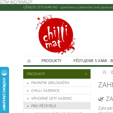
GTM-WQ7KM62P
UŽÍVEJTE LÉTO NAPLNO - zpestřete si jídelníček chilli pocho
PRODUKTY
PĚSTUJEME S VÁMI - 
KONTAKTY A PRODEJNA
NAPIŠTE NÁM
PRODUKTY
HODNOCENÍ OBCHODU
ZAH
PIKANTNÍ GRILOVAČKA
CHILLI SAZENICE
🌿 Z
VÝHODNÉ SETY SAZENIC
PRO PĚSTITELE
Zahradn