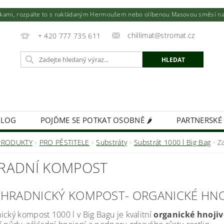
utkami, rozpalte to s nakládaným Hermoušem nebo olíbenou Masovou směsí na to
chillimat@stromat.cz
+ 420 777 735 611
BLOG
POJĎME SE POTKAT OSOBNĚ 🌶️
PARTNERSKÉ
KIMCHI - VÝŽIVNÁ BOMBA!
FIREMNÍ DÁRKY NA MÍR
PRODUKTY
PRO PĚSTITELE
Substráty
Substrát 1000 l Big Bag
Z
RADNÍ KOMPOST
AHRADNICKÝ KOMPOST- ORGANICKÉ HNO
ický kompost 1000 l v Big Bagu je kvalitní
organické hnoj