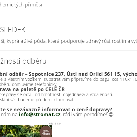
hemických příměsí
ÝSLEDEK
í, kyprá a živá půda, která podporuje zdravý růst rostlin a vyš
žnosti odběru
ní odběr – Sopotnice 237, Ústí nad Orlicí 561 15, vých
te s vlastním vozíkem, substrát vám připravíme do bagu (cca 110x11
dběru domluvíme telefonicky.
rava na paletě po CELÉ ČR
řepravy se odvíjí od hmotnosti objednávky a vzdálenosti.
slání vás budeme předem informovat.
te se nezávazně informovat o ceně dopravy?
e nám na
info@stromat.cz
, rádi vám poradíme! 😊
Kód:
5184