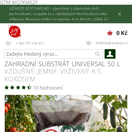
GTM-WQ7KM62P
UŽÍVEJTE LÉTO NAPLNO - zpestřete si jídelníček chilli
pochoutkami, rozpalte to s nakládaným Hermoušem nebo
olíbenou Masovou směsí na topinky. A co Kimchi ;) Dáte si?
0 Kč
chillimat@stromat.cz
+ 420 777 735 611
ZAHRADNÍ SUBSTRÁT UNIVERSAL 50 L
VZDUŠNÝ, JEMNÝ, VYŽIVENÝ A S
KOKOSEM
10 hodnocení