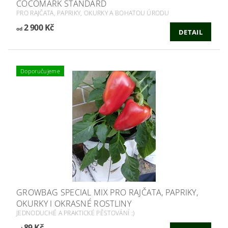
COCOMARK STANDARD
PRO RAJČATA, PAPRIKY, OKURKY A BOHATOU ÚRODU
2 900 Kč
od
DETAIL
Doporučujeme
GROWBAG SPECIAL MIX PRO RAJČATA, PAPRIKY,
OKURKY I OKRASNÉ ROSTLINY
JEDNODUCHÉ A PRAKTICKÉ PĚSTOVÁNÍ :)
89 Kč