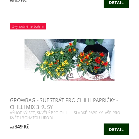
od
DETAIL
Zvýhodněné balení
GROWBAG - SUBSTRÁT PRO CHILLI PAPRIČKY -
CHILLI MIX 3 KUSY
VÝHODNÝ SET, SKVĚLÝ PRO CHILLI I SLADKÉ PAPRIKY, VŠE PRO
KVĚT I BOHATOU ÚRODU
349 Kč
od
DETAIL