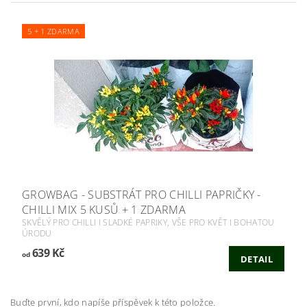
5 + 1 ZDARMA
GROWBAG - SUBSTRÁT PRO CHILLI PAPRIČKY -
CHILLI MIX 5 KUSŮ + 1 ZDARMA
SKVĚLÝ PRO CHILLI I SLADKÉ PAPRIKY, VŠE PRO KVĚT I BOHATOU
ÚRODU
639 Kč
od
DETAIL
Buďte první, kdo napíše příspěvek k této položce.