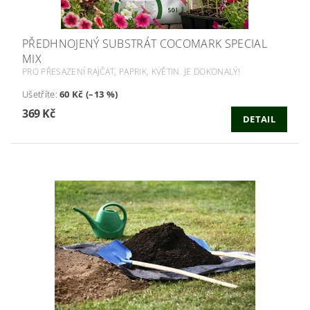
PŘEDHNOJENÝ SUBSTRÁT COCOMARK SPECIAL
MIX
PRO PŘESAZENÍ RAJČAT, PAPRIK, KVĚTIN. JE DOKONALÝ!
Ušetříte
:
60 Kč (–13 %)
369 Kč
DETAIL