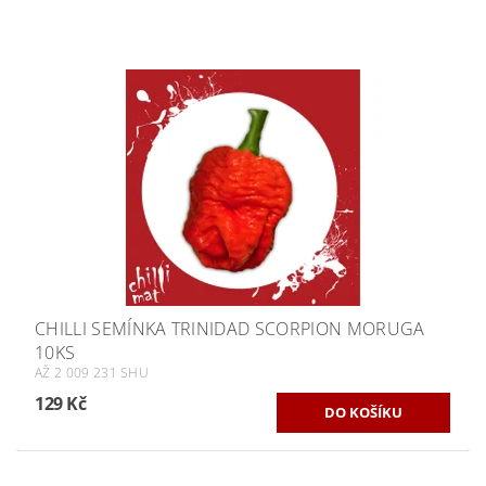
CHILLI SEMÍNKA TRINIDAD SCORPION MORUGA
10KS
AŽ 2 009 231 SHU
129 Kč