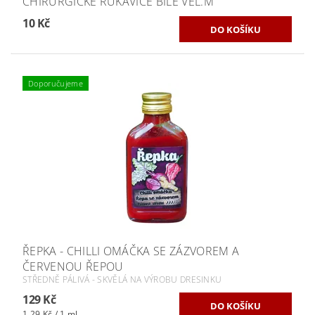
CHIRURGICKÉ RUKAVICE BÍLÉ VEL.M
10 Kč
Doporučujeme
ŘEPKA - CHILLI OMÁČKA SE ZÁZVOREM A
ČERVENOU ŘEPOU
STŘEDNĚ PÁLIVÁ - SKVĚLÁ NA VÝROBU DRESINKU
129 Kč
1,29 Kč / 1 ml