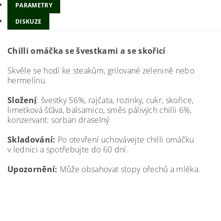
PARAMETRY
DISKUZE
Chilli omáčka se švestkami a se skořicí
Skvěle se hodí ke steakům, grilované zelenině nebo
hermelínu.
Složen
í
: švestky 56%, rajčata, rozinky, cukr, skořice,
limetková šťáva, balsamico, směs pálivých chilli 6%,
konzervant: sorban draselný
Skladování:
Po otevření uchovávejte chilli omáčku
v lednici a spotřebujte do 60 dní.
Upozornění:
Může obsahovat stopy ořechů a mléka.